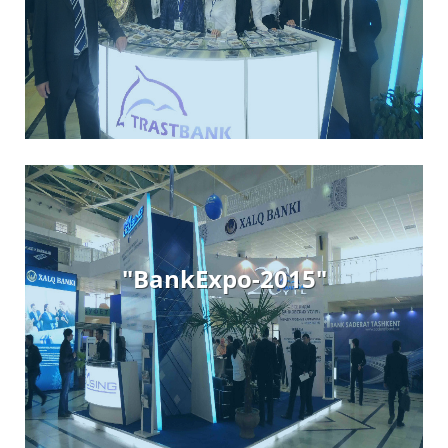
"BankExpo-2015″