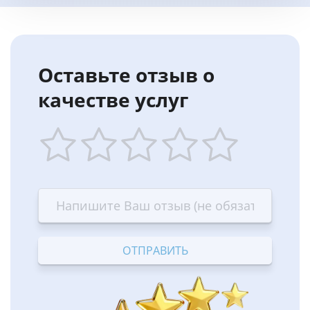
Оставьте отзыв о
качестве услуг
1
2
3
4
5
star
stars
stars
stars
stars
—
—
—
—
—
Terrible
Bad
OK
Good
Excellent