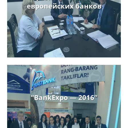
европейских банков
“BankExpo — 2016”