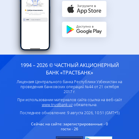
1994 – 2026 © ЧАСТНЫЙ АКЦИОНЕРНЫЙ
БАНК «ТРАСТБАНК»
Лицензия Центрального банка Республики Узбекистан на
проведения банковских операций №44 от 21 октября
2017 г.
При использовании материалов сайта ссылка на веб-сайт
www.trustbank.uz
обязательна.
Последнее обновление: 9 августа 2026, 10:51 (GMT+5)
Сейчас на сайте:
зарегистрированные - 0
гости - 26