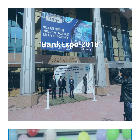
"BankExpo-2018″