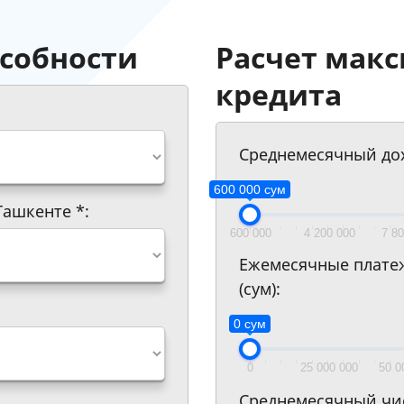
собности
Расчет мак
кредита
Среднемесячный дох
600 000 сум
.Ташкенте
*
:
600 000
4 200 000
7 8
Ежемесячные плате
(сум):
0 сум
0
25 000 000
50 0
Среднемесячный чи