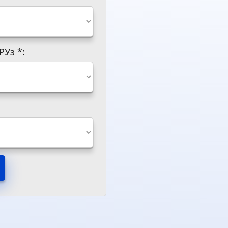
 РУз
*
: