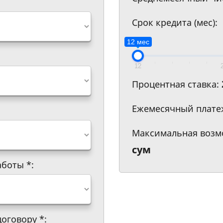
Срок кредита (мес):
12 мес
12
Процентная ставка:
Ежемесячный плате
Максимальная возм
сум
работы
*
:
договору
*
: