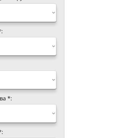
*
:
тва
*
:
*
: