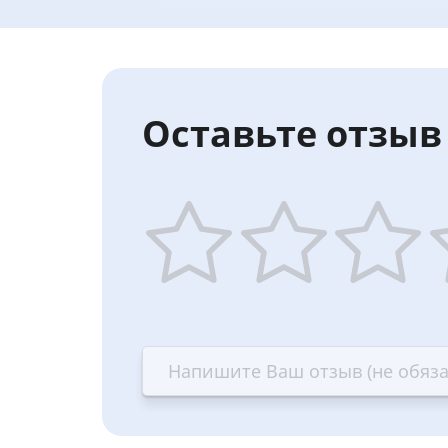
Оставьте отзыв 
1
2
3
4
star
stars
stars
st
—
—
—
—
Terrible
Bad
OK
G