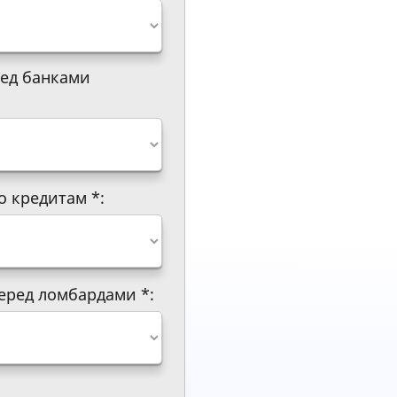
ред банками
о кредитам
*
:
перед ломбардами
*
: