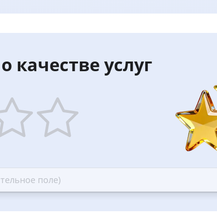
о качестве услуг
5
ars
stars
—
ood
Excellent