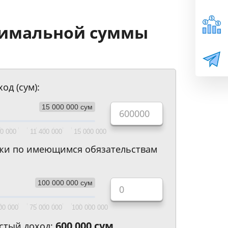
симальной суммы
Leaflet
од (сум):
15 000 000 сум
00 000
11 400 000
15 000 000
жи по имеющимся обязательствам
100 000 000 сум
00 000
75 000 000
100 000 000
600 000 сум
стый доход: