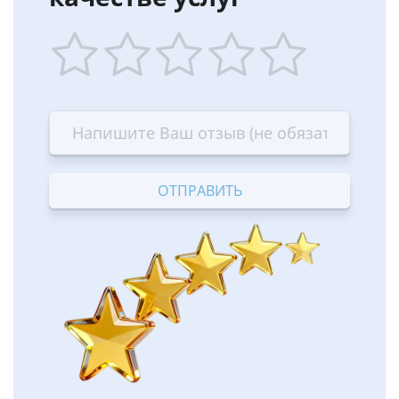
1
2
3
4
5
star
stars
stars
stars
stars
—
—
—
—
—
Terrible
Bad
OK
Good
Excellent