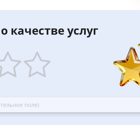
о качестве услуг
5
ars
stars
—
ood
Excellent