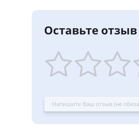
Оставьте отзыв 
1
2
3
4
star
stars
stars
st
—
—
—
—
Terrible
Bad
OK
G