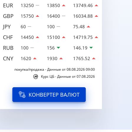
EUR
13250
13850
13749.46
GBP
15750
16400
16034.88
JPY
60
100
75.48
CHF
14450
15100
14719.75
RUB
100
156
146.19
CNY
1620
1930
1765.52
покупка/продажа - Данные от 08.08.2026 09:00
Курс ЦБ - Данные от 07.08.2026
КОНВЕРТЕР ВАЛЮТ