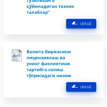
тузилишига
қўйиладиган техник
талаблар”
LEX.UZ
Валюта биржасини
лицензиялаш ва
унинг фаолиятини
тартибга солиш
тўғрисидаги низом
LEX.UZ