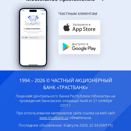
Частным клиентам
1994 – 2026 © ЧАСТНЫЙ АКЦИОНЕРНЫЙ
БАНК «ТРАСТБАНК»
Лицензия Центрального банка Республики Узбекистан на
проведения банковских операций №44 от 21 октября
2017 г.
При использовании материалов сайта ссылка на веб-сайт
www.trustbank.uz
обязательна.
Последнее обновление: 6 августа 2026, 22:34 (GMT+5)