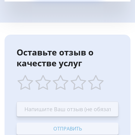
Оставьте отзыв о
качестве услуг
1
2
3
4
5
star
stars
stars
stars
stars
—
—
—
—
—
Terrible
Bad
OK
Good
Excellent