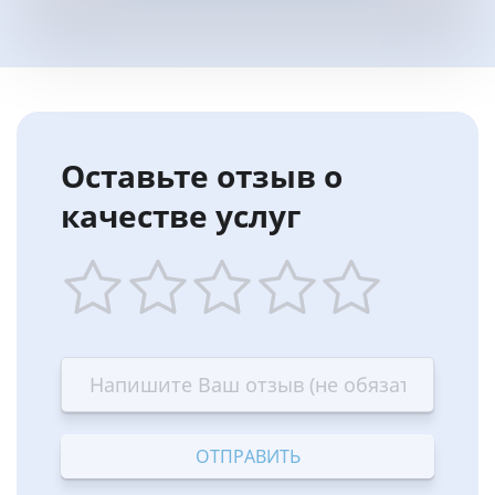
Оставьте отзыв о
качестве услуг
1
2
3
4
5
star
stars
stars
stars
stars
—
—
—
—
—
Terrible
Bad
OK
Good
Excellent