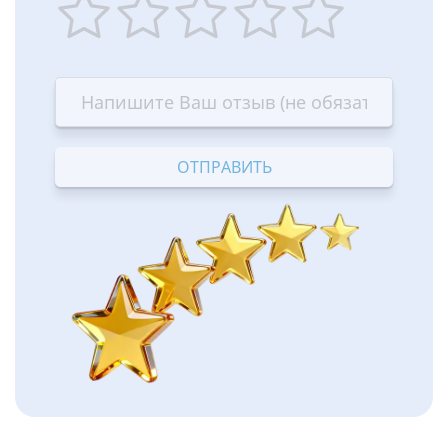
1
2
3
4
5
star
stars
stars
stars
stars
—
—
—
—
—
Terrible
Bad
OK
Good
Excellent