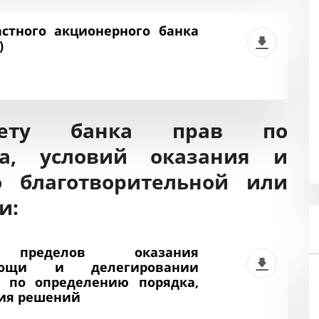
стного акционерного банка
)
овету банка прав по
ка, условий оказания и
 благотворительной или
и:
пределов оказания
омощи и делегировании
 по определению порядка,
тия решений