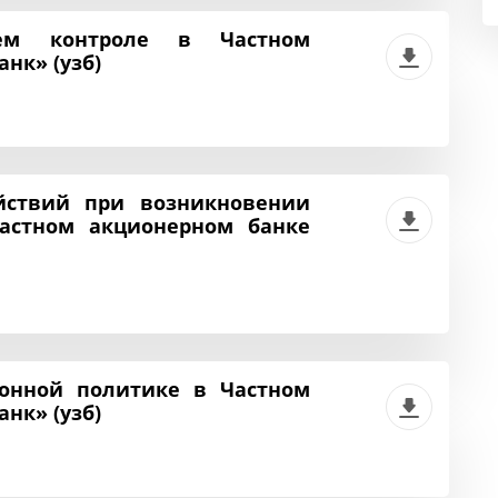
ем контроле в Частном
нк» (узб)
йствий при возникновении
астном акционерном банке
онной политике в Частном
нк» (узб)