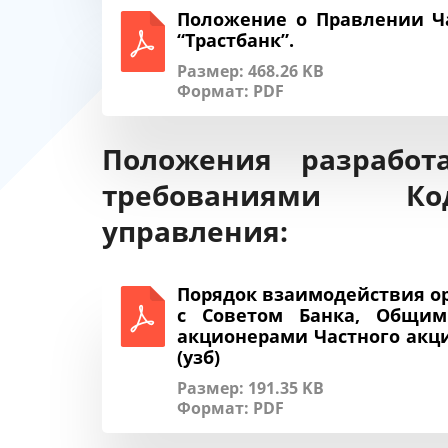
Положение о Правлении Ча
“Трастбанк”.
Размер: 468.26 KB
Формат:
PDF
Положения разработ
требованиями Код
управления:
Порядок взаимодействия ор
с Советом Банка, Общим
акционерами Частного акци
(узб)
Размер: 191.35 KB
Формат:
PDF