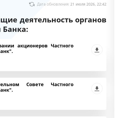
Дата обновления:
21 июля 2026, 22:42
щие деятельность органов
 Банка:
ании акционеров Частного
анк".
ельном Совете Частного
анк".