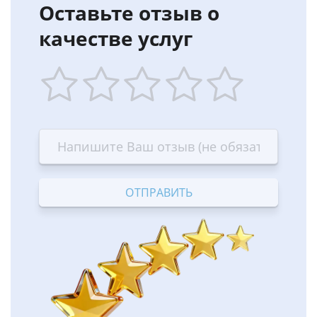
Оставьте отзыв о
качестве услуг
1
2
3
4
5
star
stars
stars
stars
stars
—
—
—
—
—
Terrible
Bad
OK
Good
Excellent