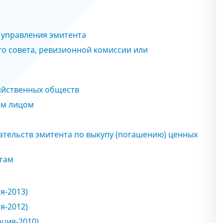
 управления эмитента
го совета, ревизионной комиссии или
зяйственных обществ
ым лицом
ательств эмитента по выкупу (погашению) ценных
агам
я-2013)
я-2012)
ация-2010)