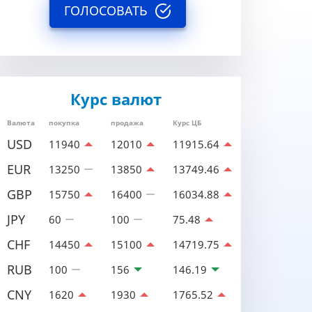
ГОЛОСОВАТЬ
Курс валют
Валюта
покупка
продажа
Курс ЦБ
USD
11940
12010
11915.64
EUR
13250
13850
13749.46
GBP
15750
16400
16034.88
JPY
60
100
75.48
CHF
14450
15100
14719.75
RUB
100
156
146.19
CNY
1620
1930
1765.52