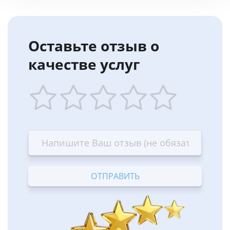
Оставьте отзыв о
качестве услуг
1
2
3
4
5
star
stars
stars
stars
stars
—
—
—
—
—
Terrible
Bad
OK
Good
Excellent