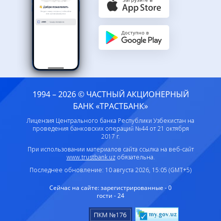
1994 – 2026 © ЧАСТНЫЙ АКЦИОНЕРНЫЙ
БАНК «ТРАСТБАНК»
Лицензия Центрального банка Республики Узбекистан на
проведения банковских операций №44 от 21 октября
2017 г.
При использовании материалов сайта ссылка на веб-сайт
www.trustbank.uz
обязательна.
Последнее обновление: 10 августа 2026, 15:05 (GMT+5)
Сейчас на сайте:
зарегистрированные - 0
гости - 24