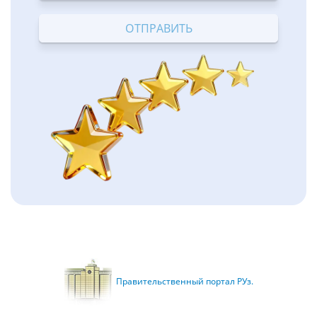
Terrible
Bad
OK
Good
Excellent
Правительственный портал РУз.