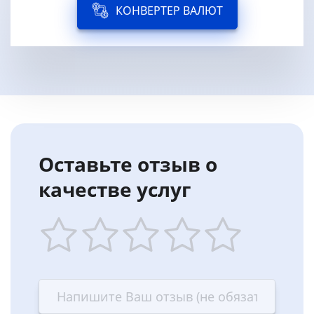
КОНВЕРТЕР ВАЛЮТ
Оставьте отзыв о
качестве услуг
1
2
3
4
5
star
stars
stars
stars
stars
—
—
—
—
—