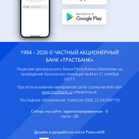
1994 – 2026 © ЧАСТНЫЙ АКЦИОНЕРНЫЙ
БАНК «ТРАСТБАНК»
Лицензия Центрального банка Республики Узбекистан на
проведения банковских операций №44 от 21 октября
2017 г.
При использовании материалов сайта ссылка на веб-сайт
www.trustbank.uz
обязательна.
Последнее обновление: 6 августа 2026, 22:34 (GMT+5)
Сейчас на сайте:
зарегистрированные - 0
гости - 20