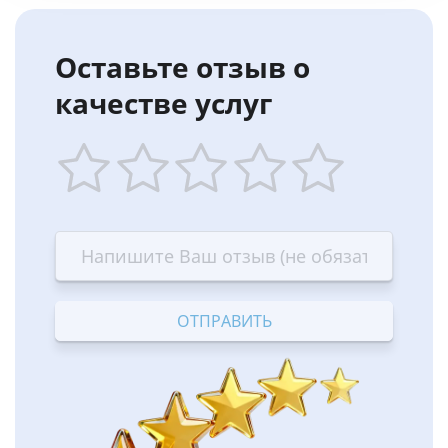
Оставьте отзыв о
качестве услуг
1
2
3
4
5
star
stars
stars
stars
stars
—
—
—
—
—
Terrible
Bad
OK
Good
Excellent