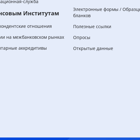
ационная-служба
Электронные формы / Образц
нсовым Институтам
бланков
пондентские отношения
Полезные ссылки
ии на межбанковском рынках
Опросы
нтарные аккредитивы
Открытые данные
Корпоративным
клиентам