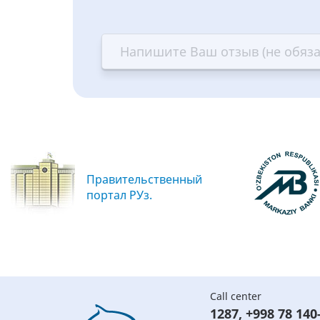
1
2
3
4
star
stars
stars
st
—
—
—
—
Terrible
Bad
OK
G
Правительственный
портал РУз.
Call center
1287
,
+998 78 140