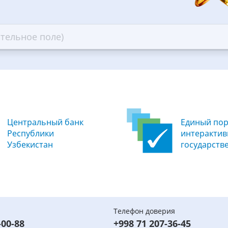
5
ars
stars
—
ood
Excellent
Центральный банк
Единый пор
Республики
интеракти
Узбекистан
государств
Телефон доверия
-00-88
+998 71 207-36-45