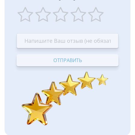
1
2
3
4
5
star
stars
stars
stars
stars
—
—
—
—
—
Terrible
Bad
OK
Good
Excellent