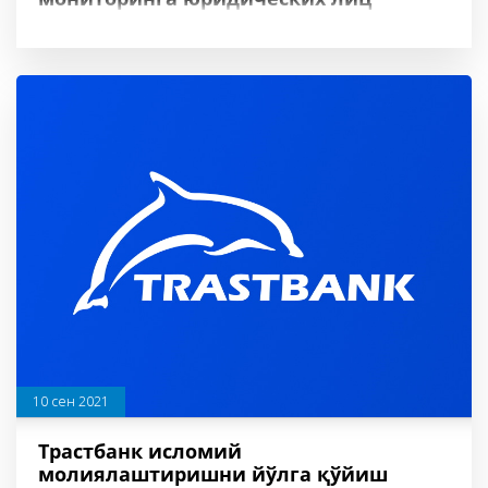
10 сен 2021
Трастбанк исломий
молиялаштиришни йўлга қўйиш