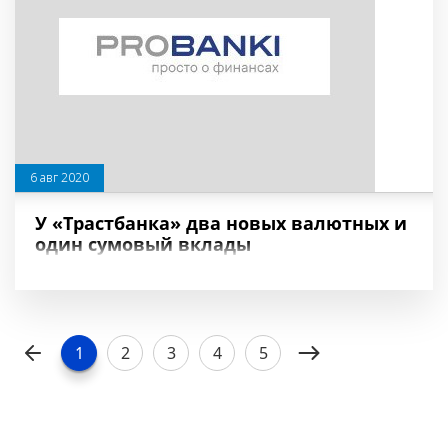
6 авг 2020
У «Трастбанка» два новых валютных и
один сумовый вклады
1
2
3
4
5