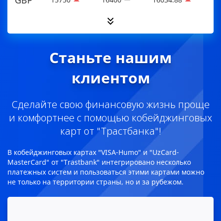
JPY
60
100
75.48
CHF
14450
15100
14719.75
RUB
Станьте нашим
100
156
146.19
CNY
1620
1930
1765.52
клиентом
покупка/продажа - Данные от 08.08.2026 09:00
Курс ЦБ - Данные от 07.08.2026
Сделайте свою финансовую жизнь проще
и комфортнее с помощью кобейджинговых
КОНВЕРТЕР ВАЛЮТ
карт от "Tрастбанка"!
В кобейджинговых картах "VISA-Humo" и "UzCard-
MasterCard" от "Trastbank" интегрировано несколько
платежных систем и пользоваться этими картами можно
не только на территории страны, но и за рубежом.