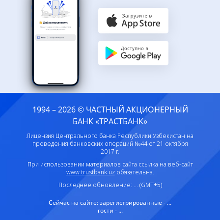
1994 – 2026 © ЧАСТНЫЙ АКЦИОНЕРНЫЙ
БАНК «ТРАСТБАНК»
Лицензия Центрального банка Республики Узбекистан на
проведения банковских операций №44 от 21 октября
2017 г.
При использовании материалов сайта ссылка на веб-сайт
www.trustbank.uz
обязательна.
Последнее обновление: ... (GMT+5)
Сейчас на сайте:
зарегистрированные - ...
гости - ...