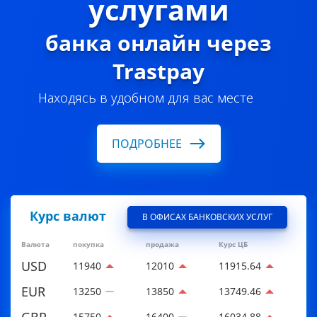
услугами
банка онлайн через
Trastpay
Находясь в удобном для вас месте
ПОДРОБНЕЕ
Курс валют
В ОФИСАХ БАНКОВСКИХ УСЛУГ
Валюта
покупка
продажа
Курс ЦБ
USD
11940
12010
11915.64
EUR
13250
13850
13749.46
GBP
15750
16400
16034.88