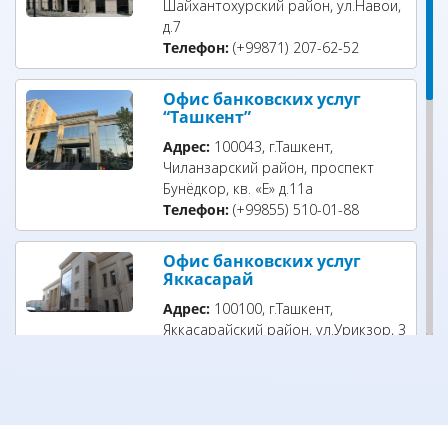
Шайхантохурский район, ул.Навои,
д.7
Телефон:
(+99871) 207-62-52
Офис банковских услуг
“Ташкент”
Адрес:
100043, г.Ташкент,
Чиланзарский район, проспект
Бунёдкор, кв. «Е» д.11а
Телефон:
(+99855) 510-01-88
Офис банковских услуг
Яккасарай
Адрес:
100100, г.Ташкент,
Яккасарайский район, ул.Урикзор, 3
проезд, д. 1Б
Телефон:
(+99871) 203-23-10
Офис банковских услуг
“Дархан”