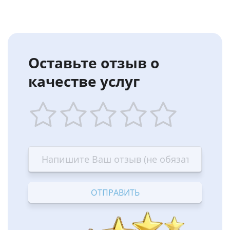
Оставьте отзыв о
качестве услуг
1
2
3
4
5
star
stars
stars
stars
stars
—
—
—
—
—
Terrible
Bad
OK
Good
Excellent