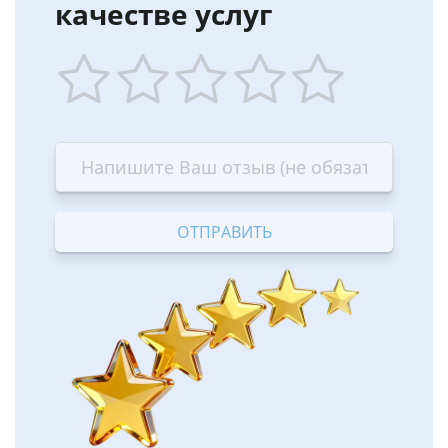
качестве услуг
1
2
3
4
5
star
stars
stars
stars
stars
—
—
—
—
—
Terrible
Bad
OK
Good
Excellent