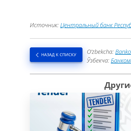
Источник:
Центральный банк Респу
O’zbekcha:
Banko
НАЗАД К СПИСКУ
Ўзбекча:
Банком
Други