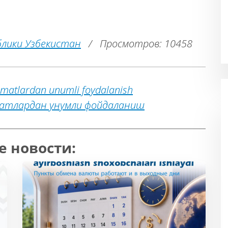
блики Узбекистан
/
Просмотров: 10458
matlardan unumli foydalanish
атлардан унумли фойдаланиш
е новости: