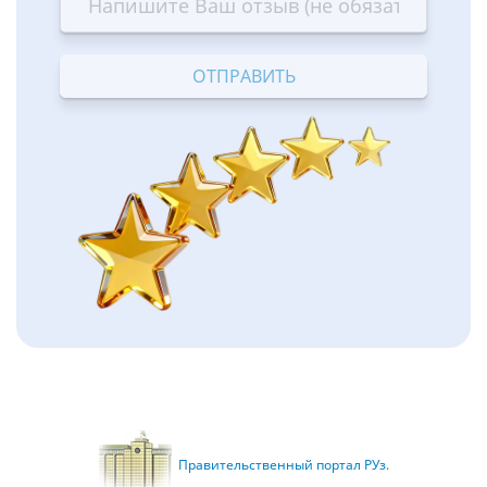
—
—
—
—
—
Terrible
Bad
OK
Good
Excellent
Правительственный портал РУз.