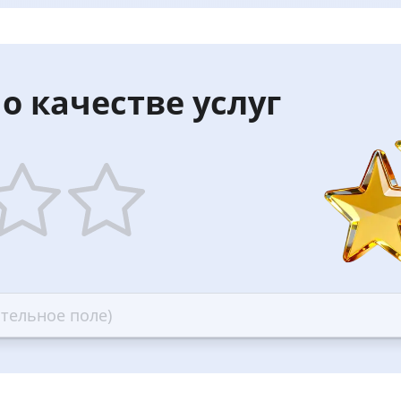
о качестве услуг
5
ars
stars
—
ood
Excellent