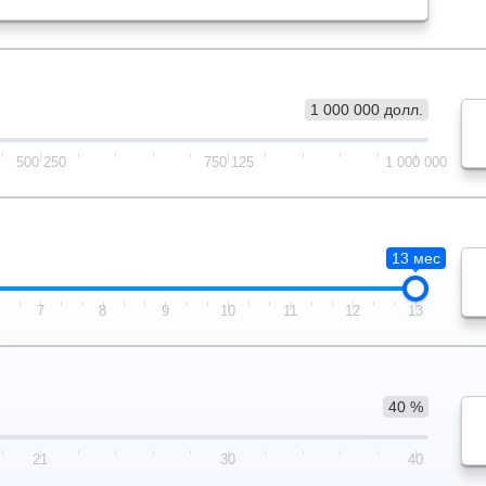
1 000 000 долл.
500 250
750 125
1 000 000
13 мес
7
8
9
10
11
12
13
40 %
21
30
40