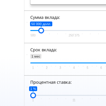
Сумма вклада:
50 000 долл.
500
250 375
Срок вклада:
1 мес
1
2
3
4
5
6
Процентная ставка:
1 %
1
11