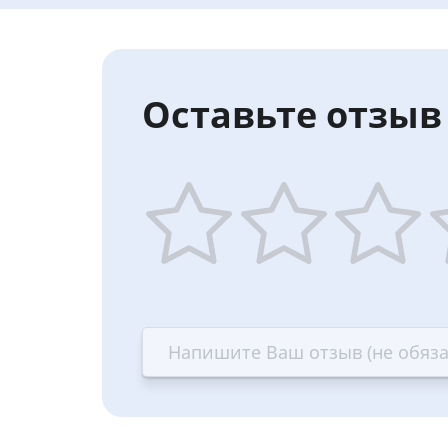
Оставьте отзыв 
1
2
3
4
star
stars
stars
st
—
—
—
—
Terrible
Bad
OK
G