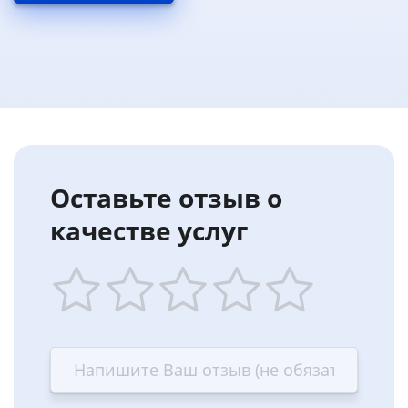
Оставьте отзыв о
качестве услуг
1
2
3
4
5
star
stars
stars
stars
stars
—
—
—
—
—
Terrible
Bad
OK
Good
Excellent