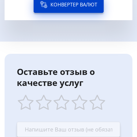
КОНВЕРТЕР ВАЛЮТ
Оставьте отзыв о
качестве услуг
1
2
3
4
5
star
stars
stars
stars
stars
—
—
—
—
—