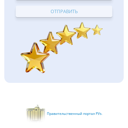
Terrible
Bad
OK
Good
Excellent
Правительственный портал РУз.