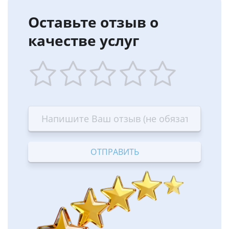
Оставьте отзыв о
качестве услуг
1
2
3
4
5
star
stars
stars
stars
stars
—
—
—
—
—
Terrible
Bad
OK
Good
Excellent