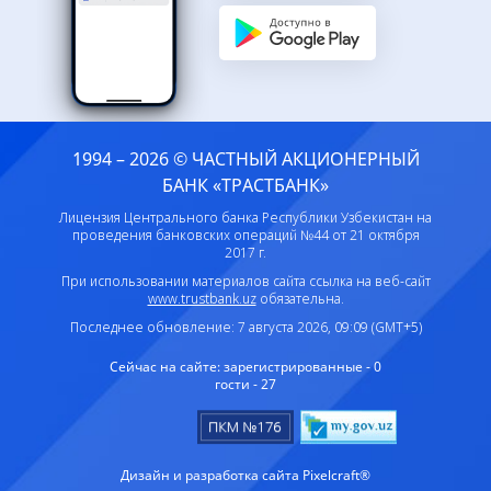
1994 – 2026 © ЧАСТНЫЙ АКЦИОНЕРНЫЙ
БАНК «ТРАСТБАНК»
Лицензия Центрального банка Республики Узбекистан на
проведения банковских операций №44 от 21 октября
2017 г.
При использовании материалов сайта ссылка на веб-сайт
www.trustbank.uz
обязательна.
Последнее обновление: 7 августа 2026, 09:09 (GMT+5)
Сейчас на сайте:
зарегистрированные - 0
гости - 27
Дизайн и разработка сайта Pixelcraft®