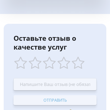
Оставьте отзыв о
качестве услуг
1
2
3
4
5
star
stars
stars
stars
stars
—
—
—
—
—
Terrible
Bad
OK
Good
Excellent