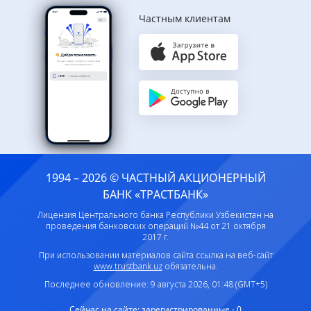
Частным клиентам
1994 – 2026 © ЧАСТНЫЙ АКЦИОНЕРНЫЙ
БАНК «ТРАСТБАНК»
Лицензия Центрального банка Республики Узбекистан на
проведения банковских операций №44 от 21 октября
2017 г.
При использовании материалов сайта ссылка на веб-сайт
www.trustbank.uz
обязательна.
Последнее обновление: 9 августа 2026, 01:48 (GMT+5)
Сейчас на сайте:
зарегистрированные - 0