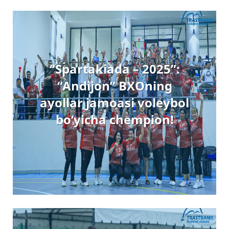
“Spartakiada – 2025”:
“Andijon” BXOning
ayollar jamoasi voleybol
bo‘yicha chempion!