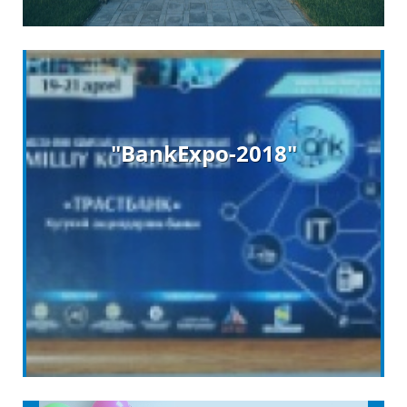
"BankExpo-2018″