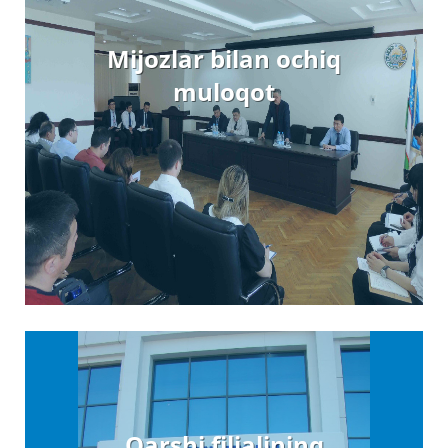
Mijozlar bilan ochiq
muloqot
Qarshi filialining