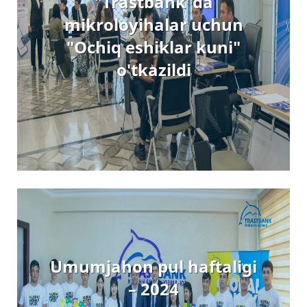
"Trastbank"da
mikroloyihalar uchun
"Ochiq eshiklar kuni"
o'tkazildi
Umumjahon pul haftaligi
– 2024