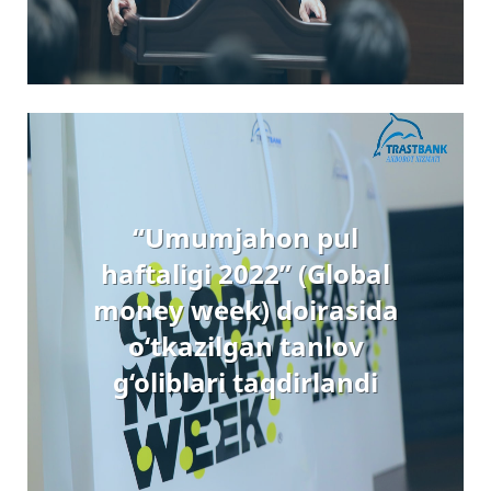
“Umumjahon pul
haftaligi 2022” (Global
money week) doirasida
o‘tkazilgan tanlov
g‘oliblari taqdirlandi