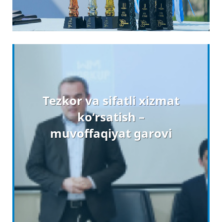
Tezkor va sifatli xizmat
ko‘rsatish –
muvoffaqiyat garovi