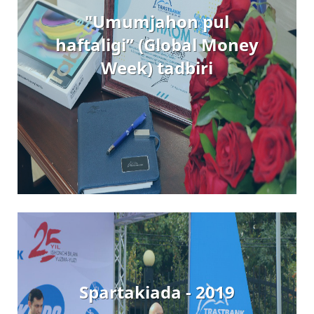
"Umumjahon pul
haftaligi” (Global Money
Week) tadbiri
Spartakiada - 2019