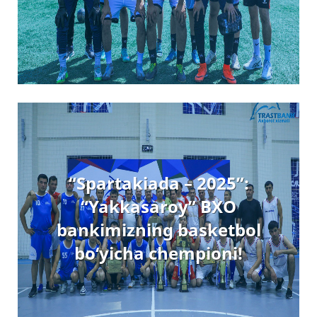
“Spartakiada – 2025”:
“Yakkasaroy” BXO
bankimizning basketbol
bo‘yicha chempioni!