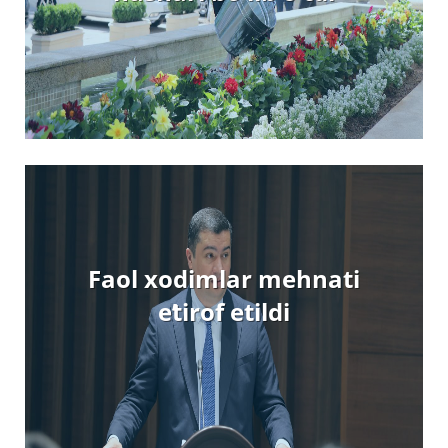
Faol xodimlar mehnati
eʼtirof etildi