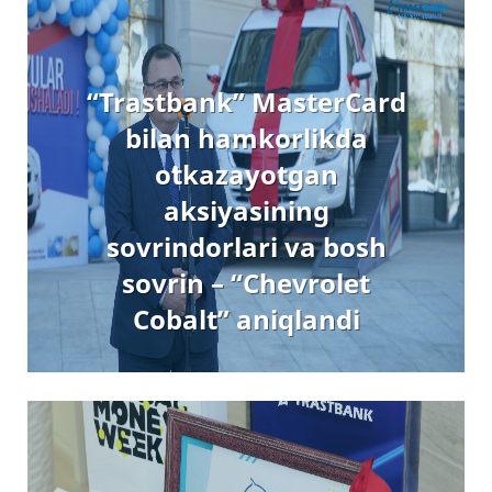
“Trastbank” MasterCard
bilan hamkorlikda
oʻtkazayotgan
aksiyasining
sovrindorlari va bosh
sovrin – “Chevrolet
Cobalt” aniqlandi