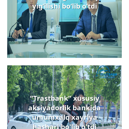
yig‘ilishi bo‘lib o‘tdi
“Trastbank” xususiy
aksiyadorlik bankida
umumxalq xayriya
hashari bo'lib o'tdi