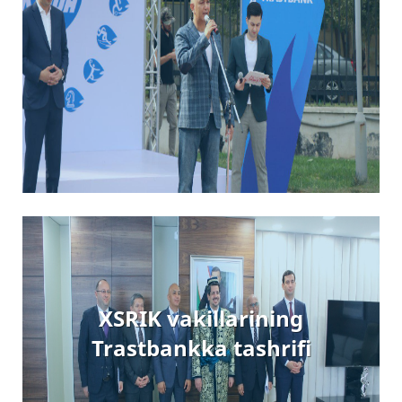
XSRIK vakillarining
Trastbankka tashrifi