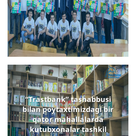
“Trastbank” tashabbusi
bilan poytaxtimizdagi bir
qator mahallalarda
kutubxonalar tashkil