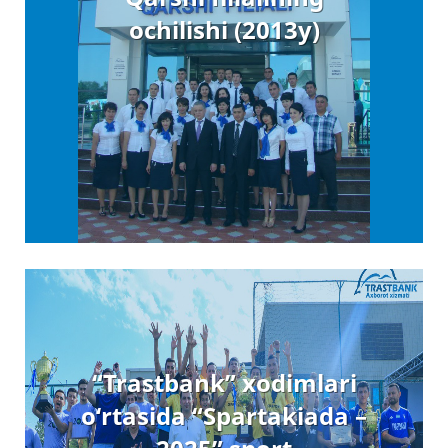
ochilishi (2013y)
“Trastbank” xodimlari
o‘rtasida “Spartakiada –