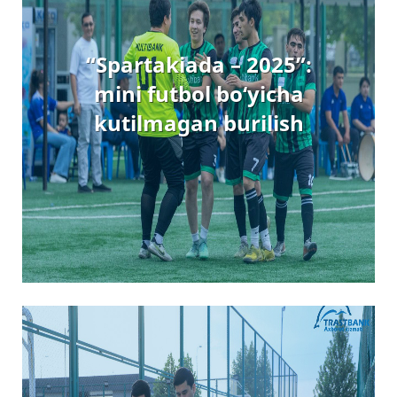
“Spartakiada – 2025”:
mini futbol bo‘yicha
kutilmagan burilish