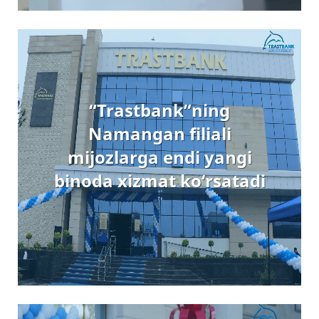
“Trastbank”ning
Namangan filiali
mijozlarga endi yangi
binoda xizmat ko‘rsatadi