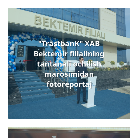
"TrastbanK" XAB
Bektemir filialining
tantanali ochilish
marosimidan
fotoreportaj