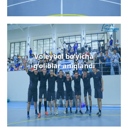
Voleybol bo‘yicha
g‘oliblar aniqlandi