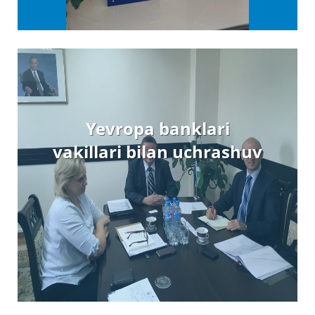
Yevropa banklari
vakillari bilan uchrashuv