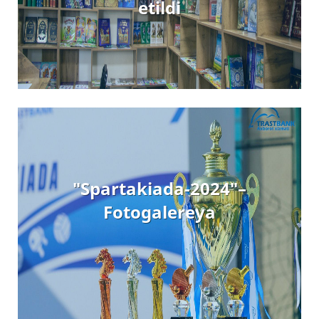
etildi
"Spartakiada-2024"–
Fotogalereya