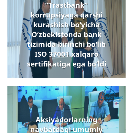
“Trastbank”
korrupsiyaga qarshi
kurashish bo‘yicha
O‘zbekistonda bank
tizimida birinchi bo‘lib
ISO 37001 xalqaro
sertifikatiga ega bo‘ldi
Aksiyadorlarning
navbatdagi umumiy