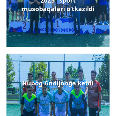
2025” sport
musobaqalari o‘tkazildi
Kubog Andijonga ketdi