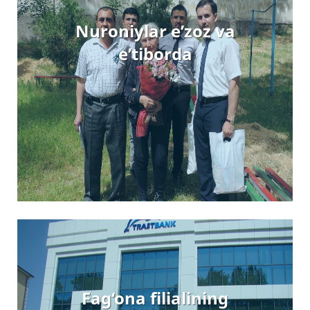
Nuroniylar e’zoz va
e’tiborda
Fag‘ona filialining