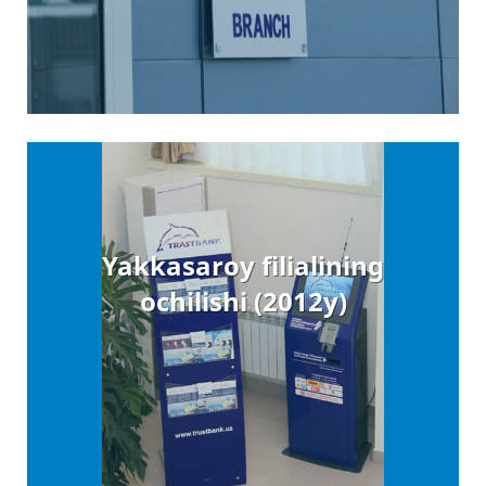
Yakkasaroy filialining
ochilishi (2012y)