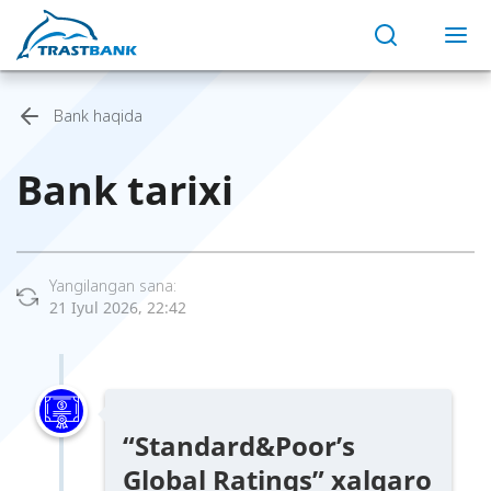
Bank haqida
Bank tarixi
Yangilangan sana:
21 Iyul 2026, 22:42
“Standard&Poor’s
Global Ratings” xalqaro