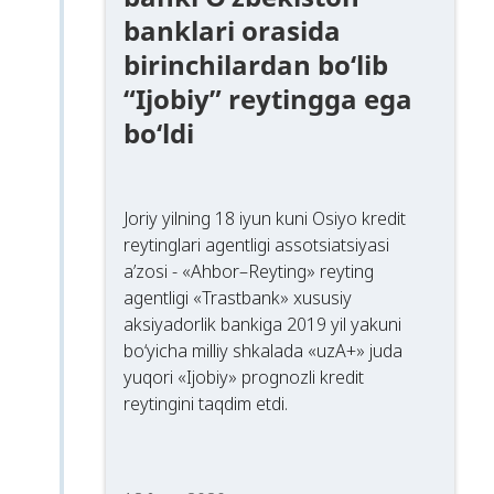
banklari orasida
birinchilardan bo‘lib
“Ijobiy” reytingga ega
bo‘ldi
Joriy yilning 18 iyun kuni Osiyo kredit
reytinglari agentligi assotsiatsiyasi
a’zosi - «Ahbor–Reyting» reyting
agentligi «Trastbank» xususiy
aksiyadorlik bankiga 2019 yil yakuni
bo‘yicha milliy shkalada «uzA+» juda
yuqori «Ijobiy» prognozli kredit
reytingini taqdim etdi.