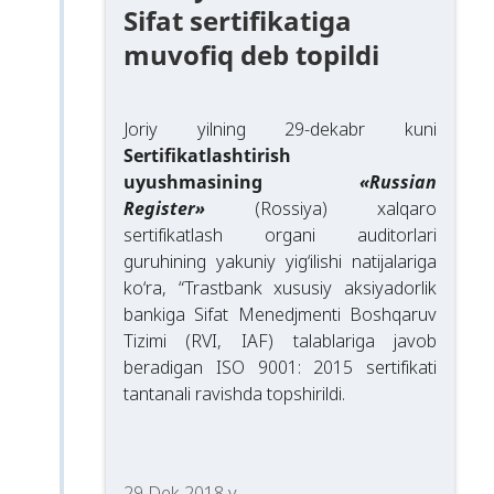
Sifat sertifikatiga
muvofiq deb topildi
Joriy yilning 29-dekabr kuni
Sertifikatlashtirish
uyushmasining
«Russian
Register»
(Rossiya) xalqaro
sertifikatlash organi auditorlari
guruhining yakuniy yig‘ilishi natijalariga
ko‘ra, “Trastbank xususiy aksiyadorlik
bankiga Sifat Menedjmenti Boshqaruv
Tizimi (RVI, IAF) talablariga javob
beradigan ISO 9001: 2015 sertifikati
tantanali ravishda topshirildi.
29 Dek 2018 y.