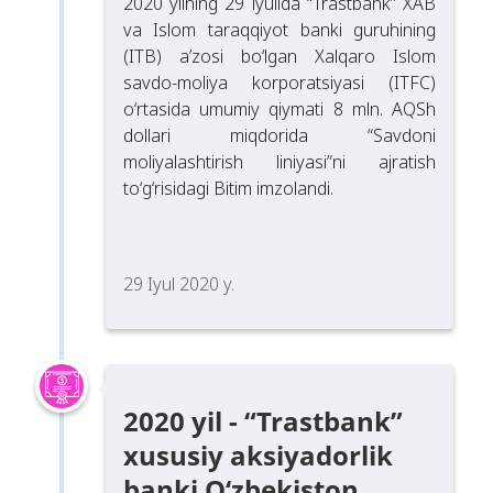
2020 yilning 29 iyulida “Trastbank” XAB
va Islom taraqqiyot banki guruhining
(ITB) a’zosi bo‘lgan Xalqaro Islom
savdo-moliya korporatsiyasi (ITFC)
o‘rtasida umumiy qiymati 8 mln. AQSh
dollari miqdorida “Savdoni
moliyalashtirish liniyasi”ni ajratish
to‘g‘risidagi Bitim imzolandi.
29 Iyul 2020 y.
2020 yil - “Trastbank”
xususiy aksiyadorlik
banki O‘zbekiston