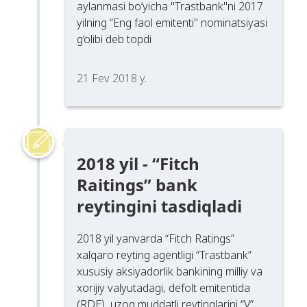
aylanmasi bo‘yicha "Trastbank"ni 2017
yilning “Eng faol emitenti" nominatsiyasi
g‘olibi deb topdi
21 Fev 2018 y.
2018 yil - “Fitch
Raitings” bank
reytingini tasdiqladi
2018 yil yanvarda “Fitch Ratings”
xalqaro reyting agentligi “Trastbank”
xususiy aksiyadorlik bankining milliy va
xorijiy valyutadagi, defolt emitentida
(RDE), uzoq muddatli reytinglarini “V”