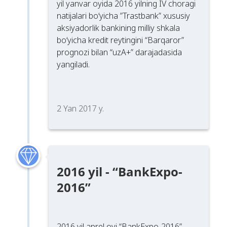
yil yanvar oyida 2016 yilning IV choragi
natijalari bo‘yicha ”Trastbank” xususiy
aksiyadorlik bankining milliy shkala
bo‘yicha kredit reytingini “Barqaror”
prognozi bilan “uzA+” darajadasida
yangiladi.
2 Yan 2017 y.
2016 yil - “BankExpo-
2016”
2016 yil aprel oyi “BankExpo-2016”