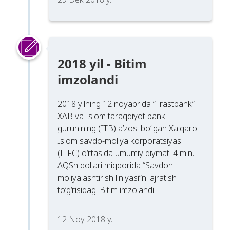
2018 yil - Bitim
imzolandi
2018 yilning 12 noyabrida “Trastbank”
XAB va Islom taraqqiyot banki
guruhining (ITB) a’zosi bo‘lgan Xalqaro
Islom savdo-moliya korporatsiyasi
(ITFC) o‘rtasida umumiy qiymati 4 mln.
AQSh dollari miqdorida “Savdoni
moliyalashtirish liniyasi”ni ajratish
to‘g‘risidagi Bitim imzolandi.
12 Noy 2018 y.