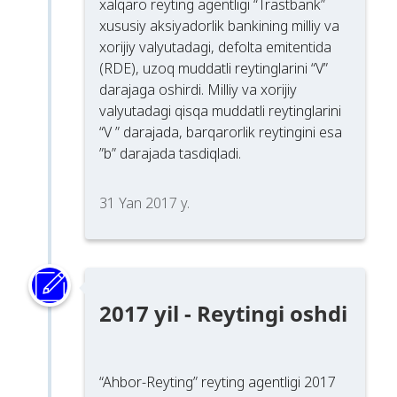
xalqaro reyting agentligi “Trastbank”
xususiy aksiyadorlik bankining milliy va
xorijiy valyutadagi, defolta emitentida
(RDE), uzoq muddatli reytinglarini “V”
darajaga oshirdi. Milliy va xorijiy
valyutadagi qisqa muddatli reytinglarini
“V ” darajada, barqarorlik reytingini esa
”b” darajada tasdiqladi.
31 Yan 2017 y.
2017 yil - Reytingi oshdi
“Ahbor-Reyting” reyting agentligi 2017