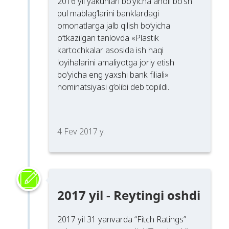
2016 yil yakunlari bo‘yicha aholi bo‘sh
pul mablag‘larini banklardagi
omonatlarga jalb qilish bo‘yicha
o‘tkazilgan tanlovda «Plastik
kartochkalar asosida ish haqi
loyihalarini amaliyotga joriy etish
bo‘yicha eng yaxshi bank filiali»
nominatsiyasi g‘olibi deb topildi.
4 Fev 2017 y.
2017 yil - Reytingi oshdi
2017 yil 31 yanvarda “Fitch Ratings”