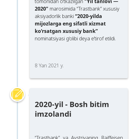
tomonidan o‘tkazilgan
"Yil tanlovi —
2020"
marosimida “Trastbank” xususiy
aksiyadorlik banki
“2020-yilda
mijozlarga eng sifatli xizmat
ko‘rsatgan xususiy bank”
nominatsiyasi g‘olibi deya eʼtirof etildi.
8 Yan 2021 y.
2020-yil - Bosh bitim
imzolandi
“Trastbank” va Avstriyaning Raiffeisen