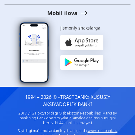
Mobil ilova
Jismoniy shaxslarga
1994 – 2026 © «TRASTBANK» ХUSUSIY
AKSIYADORLIK BANKI
2017 yil 21 oktyabrdagi O‘zbekiston Respublikasi Markaziy
bankining Bank operatsiyalarini amalga oshirish huquqini
beruvchi 44-sonli litsenziyasi
Saytdagi ma’lumotlardan foydalanilganda
www.trustbank.uz