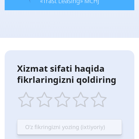
«Trast Leasing» MCHJ
Xizmat sifati haqida
fikrlaringizni qoldiring
1
2
3
4
5
star
stars
stars
stars
stars
—
—
—
—
—
Terrible
Bad
OK
Good
Excellent