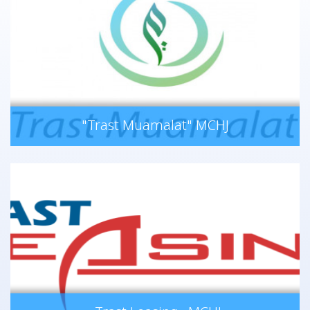
"Trast Muamalat" MCHJ