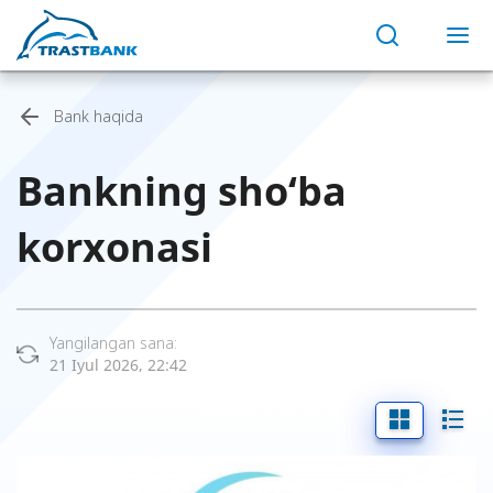
Bank haqida
Bankning sho‘ba
korxonasi
Yangilangan sana:
21 Iyul 2026, 22:42