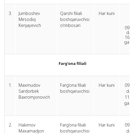
3.
Jumboshev
Qarshi filiali
Har kuni
Mirsodiq
boshqaruvchisi
Kenjayevich
o‘rinbosari
09:0
dan
16:0
gach
Farg‘ona filiali
1.
Maxmudov
Farg‘ona filiali
Har kuni
09.0
Sardorbek
boshqaruvchisi
dan
Baxromjonovich
11.0
gach
2.
Hakimov
Farg‘ona filiali
Har kuni
09.0
Maxamadjon
boshqaruvchisi
dan