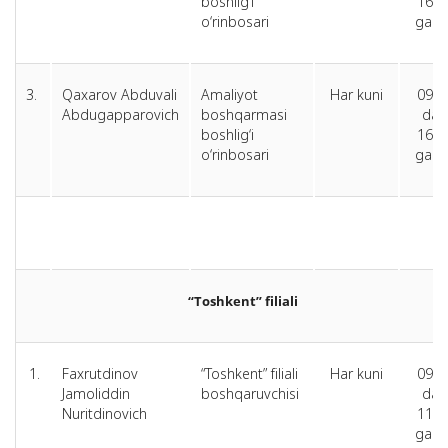
boshlig‘i
16.0
o‘rinbosari
gach
3.
Qaxarov Abduvali
Amaliyot
Har kuni
09.0
Abdugapparovich
boshqarmasi
dan
boshlig‘i
16.0
o‘rinbosari
gach
“Toshkent” filiali
1.
Faxrutdinov
“Toshkent” filiali
Har kuni
09.0
Jamoliddin
boshqaruvchisi
dan
Nuritdinovich
11.0
gach