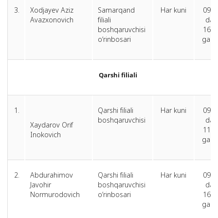
3.
Xodjayev Aziz
Samarqand
Har kuni
09.0
Avazxonovich
filiali
dan
boshqaruvchisi
16.0
o‘rinbosari
gach
Qarshi filiali
1.
Qarshi filiali
Har kuni
09.0
boshqaruvchisi
dan
Xaydarov Orif
11.0
Inokovich
gach
2.
Abdurahimov
Qarshi filiali
Har kuni
09:0
Javohir
boshqaruvchisi
dan
Normurodovich
o‘rinbosari
16:0
gach