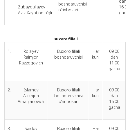
dan
boshqaruvchisi
Zubaydullayev
16.00
o‘rinbosari
Aziz Xayotjon o‘gli
gach
Buxoro filiali
1.
Ro'ziyev
Buxoro filiali
Har
09.00
Raimjon
boshqaruvchisi
kuni
dan
Razzoqovich
11.00
gacha
2.
Islamov
Buxoro filiali
Har
09.00
A'zimjon
boshqaruvchisi
kuni
dan
Amanjanovich
o‘rinbosari
16.00
gacha
3.
Saidov
Buxoro filiali
Har
09.00