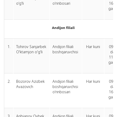
o‘g'li
o‘rinbosari
16.0
gach
Andijon filiali
1.
Tohirov Sanjarbek
Andijon filiali
Har kuni
09.0
O'ktamjon o'g'li
boshqaruvchisi
dan
11.0
gach
2.
Bozorov Azizbek
Andijon filiali
Har kuni
09.0
Avazovich
boshqaruvchisi
dan
o‘rinbosari
16.0
gach
3.
Aribjanov Oybek
Andijon filiali
Har kuni
09.0