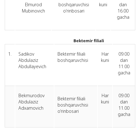
Elmurod
boshqaruvchisi
kuni
dan
Mubinovich
o‘rinbosari
16.00
gacha
Bektemir filiali
1.
Sadikov
Bektemir filiali
Har
09.00
Abdulaziz
boshqaruvchisi
kuni
dan
Abdullayevich
11.00
gacha
Bekmurodov
Har
09.00
Bektemir filiali
Abdulaziz
kuni
dan
boshqaruvchisi
Adxamovich
11.00
o‘rinbosari
gacha