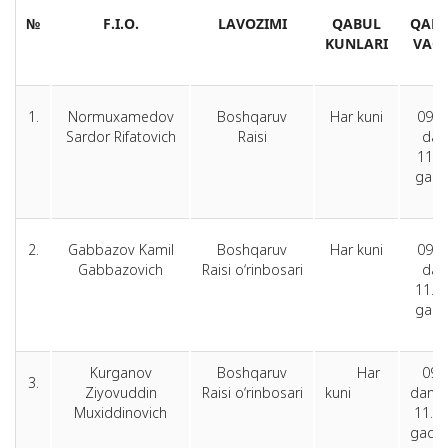
№
F.I.O.
LAVOZIMI
QABUL
QAB
KUNLARI
VAQT
1.
Normuxamedov
Boshqaruv
Har kuni
09.0
Sardor Rifatovich
Raisi
dan
11.0
gach
2.
Gabbazov Kamil
Boshqaruv
Har kuni
09.0
Gabbazovich
Raisi o‘rinbosari
dan
11.0
gach
Kurganov
Boshqaruv
Har
09.
3.
Ziyovuddin
Raisi o‘rinbosari
kuni
dan
Muxiddinovich
11.0
gach