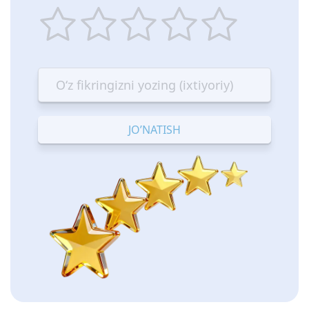
1
2
3
4
5
star
stars
stars
stars
stars
—
—
—
—
—
Terrible
Bad
OK
Good
Excellent