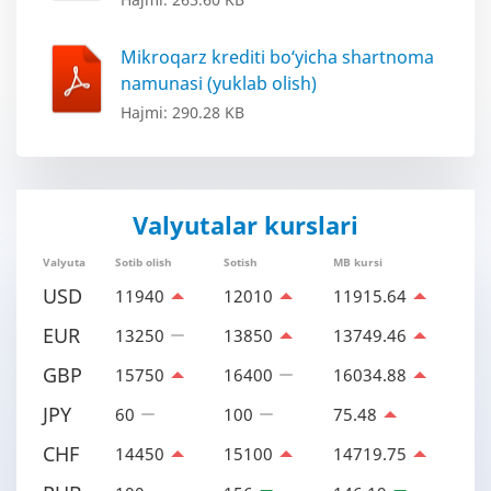
Mikroqarz krediti bo‘yicha shartnoma
namunasi (yuklab olish)
Hajmi: 290.28 KB
Valyutalar kurslari
Valyuta
Sotib olish
Sotish
MB kursi
USD
11940
12010
11915.64
EUR
13250
13850
13749.46
GBP
15750
16400
16034.88
JPY
60
100
75.48
CHF
14450
15100
14719.75