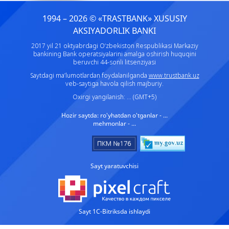
1994 – 2026 © «TRASTBANK» ХUSUSIY
AKSIYADORLIK BANKI
2017 yil 21 oktyabrdagi O‘zbekiston Respublikasi Markaziy
bankining Bank operatsiyalarini amalga oshirish huquqini
beruvchi 44-sonli litsenziyasi
Saytdagi ma’lumotlardan foydalanilganda
www.trustbank.uz
veb-saytiga havola qilish majburiy.
Oxirgi yangilanish: ... (GMT+5)
Hozir saytda:
ro'yhatdan o'tganlar - ...
mehmonlar - ...
Sayt yaratuvchisi
Sayt 1C-Bitriksda ishlaydi