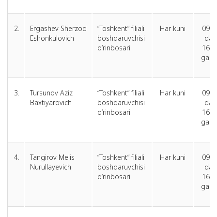
2.
Ergashev Sherzod
“Toshkent” filiali
Har kuni
09.0
Eshonkulovich
boshqaruvchisi
dan
o‘rinbosari
16.0
gach
3.
Tursunov Aziz
“Toshkent” filiali
Har kuni
09.0
Baxtiyarovich
boshqaruvchisi
dan
o‘rinbosari
16.0
gach
4.
Tangirov Melis
“Toshkent” filiali
Har kuni
09.0
Nurullayevich
boshqaruvchisi
dan
o‘rinbosari
16.0
gach