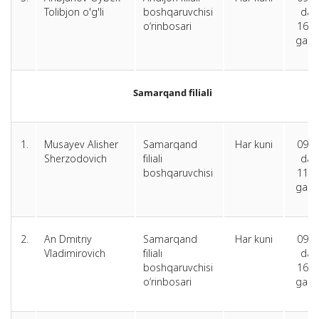
Tolibjon o'g'li
boshqaruvchisi
dan
o‘rinbosari
16.0
gach
Samarqand filiali
1.
Musayev Alisher
Samarqand
Har kuni
09.0
Sherzodovich
filiali
dan
boshqaruvchisi
11.0
gach
2.
An Dmitriy
Samarqand
Har kuni
09.0
Vladimirovich
filiali
dan
boshqaruvchisi
16.0
o‘rinbosari
gach