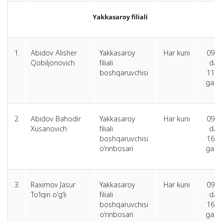
Yakkasaroy filiali
1.
Abidov Alisher
Yakkasaroy
Har kuni
09.0
Qobiljonovich
filiali
dan
boshqaruvchisi
11.0
gach
2.
Abidov Bahodir
Yakkasaroy
Har kuni
09.0
Xusanovich
filiali
dan
boshqaruvchisi
16.0
o‘rinbosari
gach
3.
Raximov Jasur
Yakkasaroy
Har kuni
09.0
To‘lqin o‘g‘li
filiali
dan
boshqaruvchisi
16.0
o‘rinbosari
gach