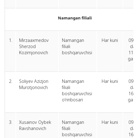
Namangan filiali
1.
Mirzaaxmedov
Namangan
Har kuni
09.0
Sherzod
filiali
dan
Kozimjonovich
boshqaruvchisi
11.0
gach
2.
Soliyev Azizjon
Namangan
Har kuni
09.0
Murotjonovich
filiali
dan
boshqaruvchisi
16.0
o‘rinbosari
gach
3.
Xusainov Oybek
Namangan
Har kuni
09.0
Ravshanovich
filiali
dan
boshqaruvchisi
16.0