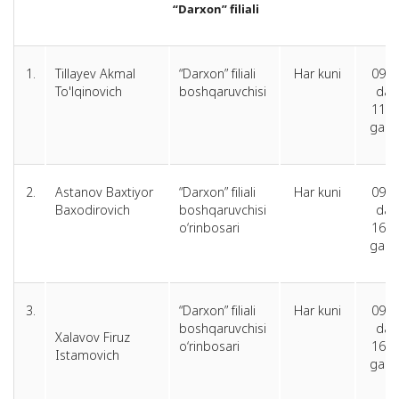
“Darxon” filiali
1.
Tillayev Akmal
“Darxon” filiali
Har kuni
09.0
To'lqinovich
boshqaruvchisi
dan
11.0
gach
2.
Astanov Baxtiyor
“Darxon” filiali
Har kuni
09.0
Baxodirovich
boshqaruvchisi
dan
o‘rinbosari
16.0
gach
3.
“Darxon” filiali
Har kuni
09.0
boshqaruvchisi
dan
Xalavov Firuz
o‘rinbosari
16.0
Istamovich
gach