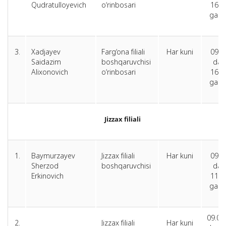
Qudratulloyevich
o‘rinbosari
16.0
gach
3.
Xadjayev
Farg‘ona filiali
Har kuni
09.0
Saidazim
boshqaruvchisi
dan
Alixonovich
o‘rinbosari
16.0
gach
Jizzax filiali
1.
Baymurzayev
Jizzax filiali
Har kuni
09.0
Sherzod
boshqaruvchisi
dan
Erkinovich
11.0
gach
09.00
2.
Jizzax filiali
Har kuni