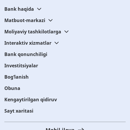
Bank haqida
Matbuot-markazi
Moliyaviy tashkilotlarga
Interaktiv xizmatlar
Bank qonunchiligi
Investitsiyalar
Bog‘lanish
Obuna
Kengaytirilgan qidiruv
Sayt xaritasi
Mobil ilova