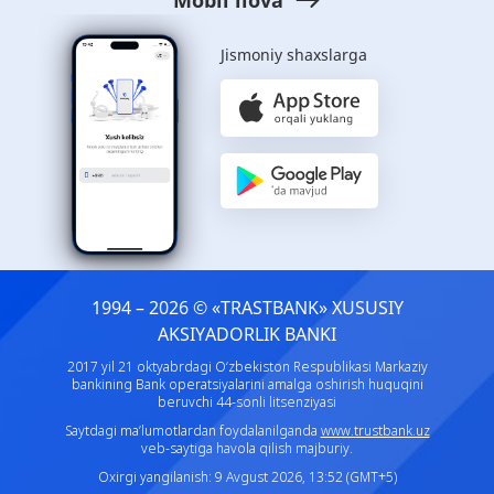
Jismoniy shaxslarga
1994 – 2026 © «TRASTBANK» ХUSUSIY
AKSIYADORLIK BANKI
2017 yil 21 oktyabrdagi O‘zbekiston Respublikasi Markaziy
bankining Bank operatsiyalarini amalga oshirish huquqini
beruvchi 44-sonli litsenziyasi
Saytdagi ma’lumotlardan foydalanilganda
www.trustbank.uz
veb-saytiga havola qilish majburiy.
Oxirgi yangilanish: 9 Avgust 2026, 13:52 (GMT+5)