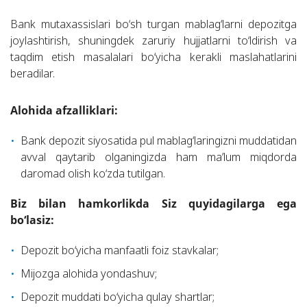
Bank mutaxassislari bo‘sh turgan mablag‘larni depozitga
joylashtirish, shuningdek zaruriy hujjatlarni to‘ldirish va
taqdim etish masalalari bo‘yicha kerakli maslahatlarini
beradilar.
Alohida afzalliklari:
Bank depozit siyosatida pul mablag‘laringizni muddatidan
avval qaytarib olganingizda ham ma’lum miqdorda
daromad olish ko‘zda tutilgan.
Biz bilan hamkorlikda Siz quyidagilarga ega
bo‘lasiz:
Depozit bo‘yicha manfaatli foiz stavkalar;
Mijozga alohida yondashuv;
Depozit muddati bo‘yicha qulay shartlar;