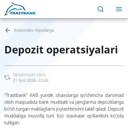
Korporativ mijozlarga
Depozit operatsiyalari
Yangilangan sana:
21 Iyul 2026, 22:42
“Trastbank” XAB yuridik shaxslarga qo‘shimcha daromad
olish maqsadida bank muddatli va jamg‘arma depozitlariga
bo‘sh turgan mablag‘larni joylashtirishni taklif qiladi. Depozit
muddatiga muvofiq turli foiz stavkalar qo‘llanilishi ko‘zda
tutilgan.