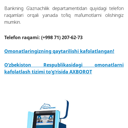
Bankning G‘aznachilik departamentidan quyidagi telefon
raqamlari orqali yanada to‘liq ma’lumotlarni olishingiz
mumkin.
Telefon raqami: (+998 71) 207-62-73
Omonatlaringizning qaytarilishi kafolatlangan!
O‘zbekiston Respublikasidagi omonatlarni
kafolatlash tizimi to‘g‘risida AXBOROT