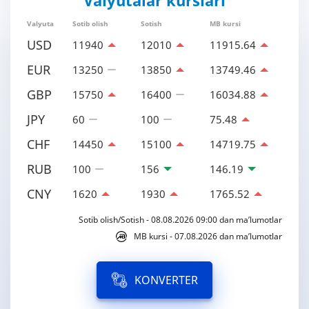
Valyutalar kurslari
Valyuta
Sotib olish
Sotish
MB kursi
USD
11940
12010
11915.64
EUR
13250
13850
13749.46
GBP
15750
16400
16034.88
JPY
60
100
75.48
CHF
14450
15100
14719.75
RUB
100
156
146.19
CNY
1620
1930
1765.52
Sotib olish/Sotish - 08.08.2026 09:00 dan ma’lumotlar
MB kursi - 07.08.2026 dan ma’lumotlar
KONVERTER