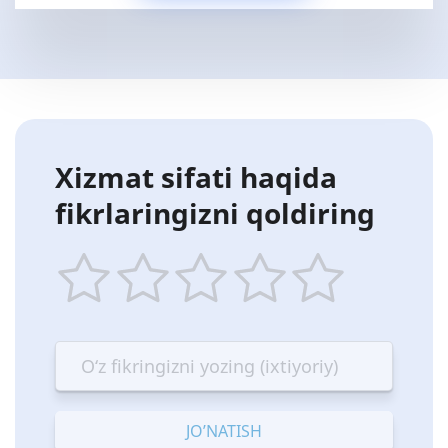
Xizmat sifati haqida
fikrlaringizni qoldiring
1
2
3
4
5
star
stars
stars
stars
stars
—
—
—
—
—
Terrible
Bad
OK
Good
Excellent