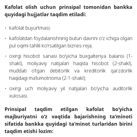
Kafolat olish uchun prinsipal tomonidan bankka
quyidagi hujjatlar taqdim etiladi:
kafolat buyurtmasi;
kafolatdan foydalanishning butun davrini o‘z ichiga olgan
pul oqimi tahlili ko‘rsatilgan biznes-reja;
oxirgi hisobot sanasi bo‘yicha buxgalteriya balansi (1-
shakl), moliyaviy natijalari haqida hisobot (2-shakl),
muddati o‘tgan debitorlik va kreditorlik qarzdorlik
haqidagi ma’lumotnoma (2-1-shakl);
oxirgi uch moliyaviy yil natijalari bo‘yicha auditorlik
xulosasi.
Prinsipal taqdim etilgan kafolat bo‘yicha
majburiyatni o‘z vaqtida bajarishning ta’minoti
sifatida bankka quyidagi ta’minot turlaridan birini
taqdim etishi lozim: