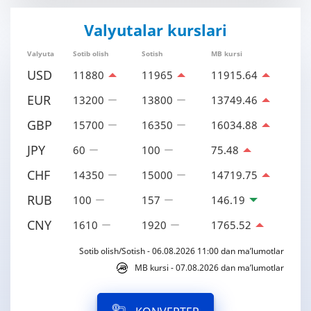
Valyutalar kurslari
Valyuta
Sotib olish
Sotish
MB kursi
USD
11880
11965
11915.64
EUR
13200
13800
13749.46
GBP
15700
16350
16034.88
JPY
60
100
75.48
CHF
14350
15000
14719.75
RUB
100
157
146.19
CNY
1610
1920
1765.52
Sotib olish/Sotish - 06.08.2026 11:00 dan ma’lumotlar
MB kursi - 07.08.2026 dan ma’lumotlar