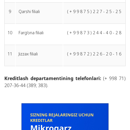
9
Qarshi filiali
( + 9 9 8 7 5 ) 2 2 7 - 2 5 - 2 5
10
Farg‘ona filiali
( + 9 9 8 7 3 ) 2 4 4 - 4 0 - 2 8
11
Jizzax filiali
( + 9 9 8 7 2 ) 2 2 6 - 2 0 - 1 6
Kreditlash departamentining telefonlari:
(+ 998 71)
207-36-44 (389; 383).