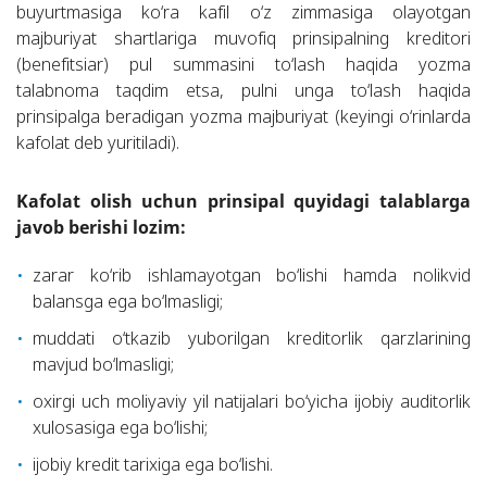
buyurtmasiga ko‘ra kafil o‘z zimmasiga olayotgan
majburiyat shartlariga muvofiq prinsipalning kreditori
(benefitsiar) pul summasini to‘lash haqida yozma
talabnoma taqdim etsa, pulni unga to‘lash haqida
prinsipalga beradigan yozma majburiyat (keyingi o‘rinlarda
kafolat deb yuritiladi).
Kafolat olish uchun prinsipal quyidagi talablarga
javob berishi lozim:
zarar ko‘rib ishlamayotgan bo‘lishi hamda nolikvid
balansga ega bo‘lmasligi;
muddati o‘tkazib yuborilgan kreditorlik qarzlarining
mavjud bo‘lmasligi;
oxirgi uch moliyaviy yil natijalari bo‘yicha ijobiy auditorlik
xulosasiga ega bo‘lishi;
ijobiy kredit tarixiga ega bo‘lishi.