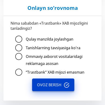
Onlayn so’rovnoma
Nima sababdan «Trastbank» XAB mijozligini
tanladingiz?
Qulay manzilda joylashgan
Tanishlarning tavsiyasiga ko'ra
Ommaviy axborot vositalaridagi
reklamaga asosan
“Trastbank” XAB mijozi emasman
OVOZ BERISH