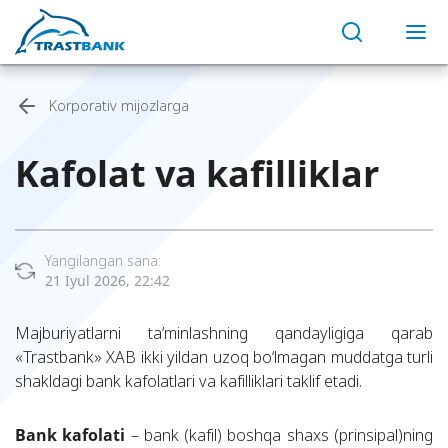
Korporativ mijozlarga
Kafolat va kafilliklar
Yangilangan sana:
21 Iyul 2026, 22:42
Majburiyatlarni ta’minlashning qandayligiga qarab
«Trastbank» XAB ikki yildan uzoq bo‘lmagan muddatga turli
shakldagi bank kafolatlari va kafilliklari taklif etadi.
Bank kafolati
– bank (kafil) boshqa shaxs (prinsipal)ning