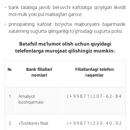
bank talabiga javob beruvchi kafolatga qo‘yilgan likvidli
mol-mulk yoki pul mablag‘lari garovi;
prinsipalning kafolat bo‘yicha majburiyatni bajarmaslik
xatarining sug‘urta qilinganligi to‘g‘risidagi sug‘urta polisi.
Batafsil ma’lumot olish uchun quyidagi
telefonlarga murojaat qilishingiz mumkin:
№
Bank filiallari
Filiallardagi telefon
nomlari
raqamlar
1
Amaliyot
( + 9 9 8 7 1 ) 2 0 7 - 6 2 - 8 4
boshqarmasi
2
«Toshkent» filiali
( + 9 9 8 7 1 ) 2 3 0 - 4 0 - 9 2