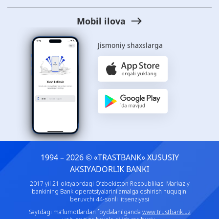
Mobil ilova
Jismoniy shaxslarga
1994 – 2026 © «TRASTBANK» ХUSUSIY
AKSIYADORLIK BANKI
2017 yil 21 oktyabrdagi O‘zbekiston Respublikasi Markaziy
bankining Bank operatsiyalarini amalga oshirish huquqini
beruvchi 44-sonli litsenziyasi
Saytdagi ma’lumotlardan foydalanilganda
www.trustbank.uz