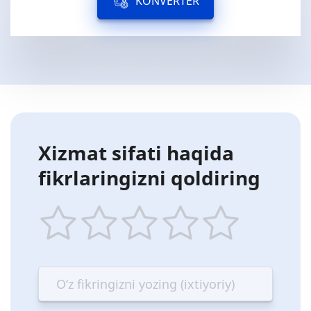
KONVERTER
Xizmat sifati haqida
fikrlaringizni qoldiring
1
2
3
4
5
star
stars
stars
stars
stars
—
—
—
—
—
Terrible
Bad
OK
Good
Excellent