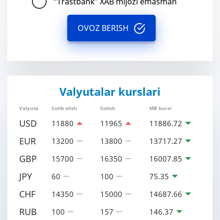
“Trastbank” XAB mijozi emasman
OVOZ BERISH
Valyutalar kurslari
Valyuta
Sotib olish
Sotish
MB kursi
USD
11880
11965
11886.72
EUR
13200
13800
13717.27
GBP
15700
16350
16007.85
JPY
60
100
75.35
CHF
14350
15000
14687.66
RUB
100
157
146.37