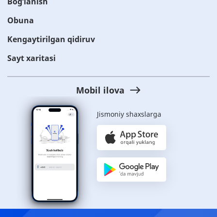
Bog‘lanish
Obuna
Kengaytirilgan qidiruv
Sayt xaritasi
Mobil ilova
Jismoniy shaxslarga