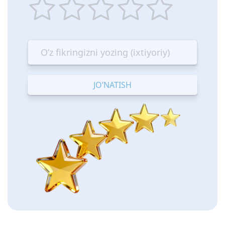
1
2
3
4
5
star
stars
stars
stars
stars
—
—
—
—
—
Terrible
Bad
OK
Good
Excellent