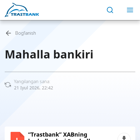
Bog‘lanish
Mahalla bankiri
Yangilangan sana:
21 Iyul 2026, 22:42
“Trastbank” XABning