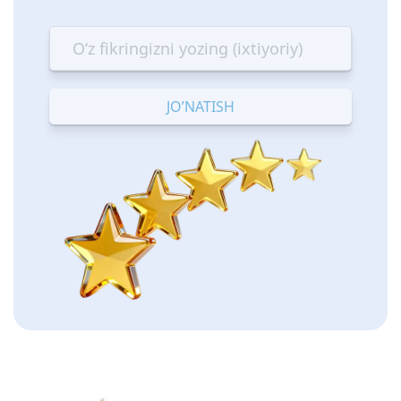
1
2
3
4
5
star
stars
stars
stars
stars
—
—
—
—
—
Terrible
Bad
OK
Good
Excellent