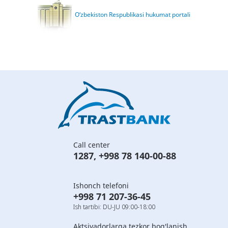
O‘zbekiston Respublikasi hukumat portali
Call center
1287
,
+998 78 140-00-88
Ishonch telefoni
+998 71 207-36-45
Ish tartibi: DU-JU 09:00-18:00
Aktsiyadorlarga tezkor bog'lanish