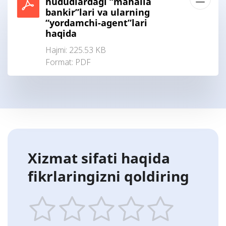
hududlardagi “mahalla
bankir”lari va ularning
“yordamchi-agent”lari
haqida
Hajmi: 225.53 KB
Format:
PDF
Xizmat sifati haqida
fikrlaringizni qoldiring