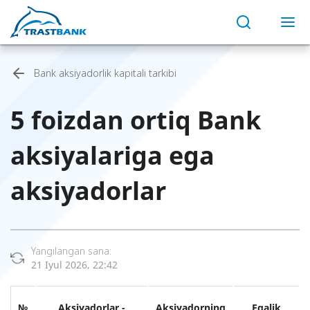
Bank aksiyadorlik kapitali tarkibi
5 foizdan ortiq Bank
aksiyalariga ega
aksiyadorlar
Yangilangan sana:
21 Iyul 2026, 22:42
№
Aksiyadorlar -
Aksiyadorning
Egalik