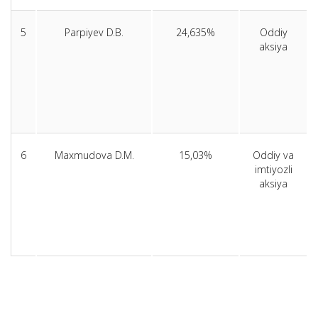
5
Parpiyev D.B.
24,635%
Oddiy
aksiya
6
Maxmudova D.M.
15,03%
Oddiy va
imtiyozli
aksiya