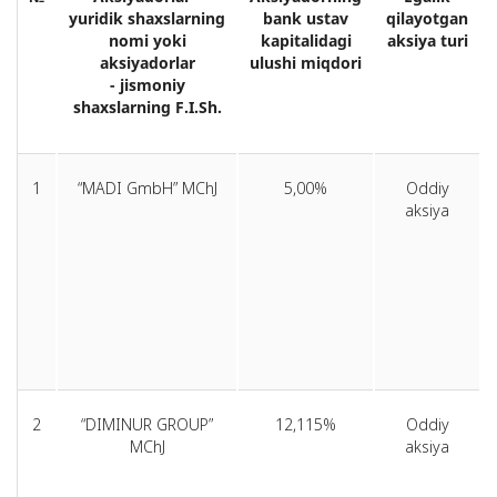
yuridik
shaxslarning
bank ustav
qilayotgan
nomi yoki
kapitalidagi
aksiya turi
aksiyadorlar
ulushi miqdori
-
jismoniy
shaxslarning F.I.Sh.
1
“MADI GmbH” MChJ
5,00%
Oddiy
aksiya
2
“DIMINUR GROUP”
12,115%
Oddiy
MChJ
aksiya