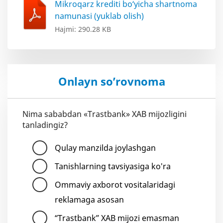
Mikroqarz krediti bo‘yicha shartnoma
namunasi (yuklab olish)
Hajmi: 290.28 KB
Onlayn so’rovnoma
Nima sababdan «Trastbank» XAB mijozligini
tanladingiz?
Qulay manzilda joylashgan
Tanishlarning tavsiyasiga ko'ra
Ommaviy axborot vositalaridagi
reklamaga asosan
“Trastbank” XAB mijozi emasman