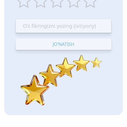
1
2
3
4
5
star
stars
stars
stars
stars
—
—
—
—
—
Terrible
Bad
OK
Good
Excellent