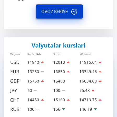
OVOZ BERISH
Valyutalar kurslari
Valyuta
Sotib olish
Sotish
MB kursi
USD
11940
12010
11915.64
EUR
13250
13850
13749.46
GBP
15750
16400
16034.88
JPY
60
100
75.48
CHF
14450
15100
14719.75
RUB
100
156
146.19