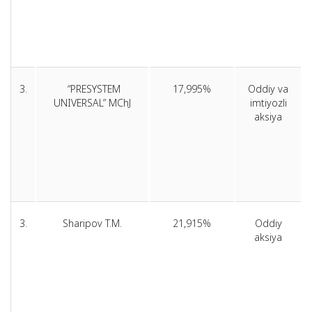
3.
“PRESYSTEM
17,995%
Oddiy va
UNIVERSAL” MChJ
imtiyozli
aksiya
3.
Sharipov T.M.
21,915%
Oddiy
aksiya