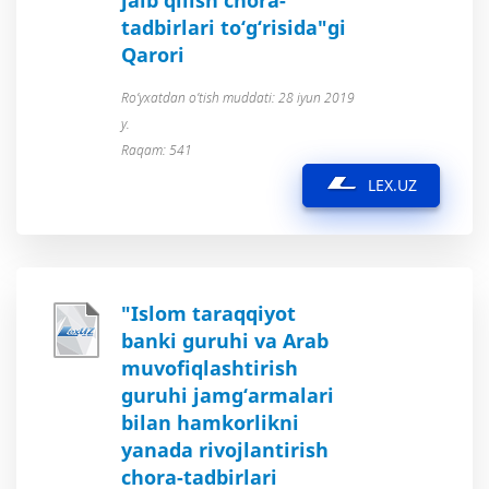
jalb qilish chora-
tadbirlari to‘g‘risida"gi
Qarori
Ro’yxatdan o’tish muddati: 28 iyun 2019
y.
Raqam: 541
LEX.UZ
"Islom taraqqiyot
banki guruhi va Arab
muvofiqlashtirish
guruhi jamg‘armalari
bilan hamkorlikni
yanada rivojlantirish
chora-tadbirlari