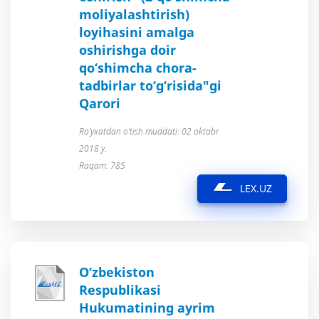
moliyalashtirish)
loyihasini amalga
oshirishga doir
qo‘shimcha chora-
tadbirlar to‘g‘risida"gi
Qarori
Ro’yxatdan o’tish muddati: 02 oktabr
2018 y.
Raqam: 785
LEX.UZ
O‘zbekiston
Respublikasi
Hukumatining ayrim