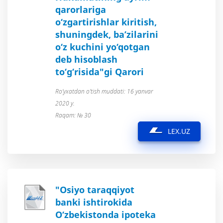
qarorlariga
o‘zgartirishlar kiritish,
shuningdek, ba’zilarini
o‘z kuchini yo‘qotgan
deb hisoblash
to‘g‘risida"gi Qarori
Ro’yxatdan o’tish muddati: 16 yanvar
2020 y.
Raqam: № 30
LEX.UZ
"Osiyo taraqqiyot
banki ishtirokida
O‘zbekistonda ipoteka