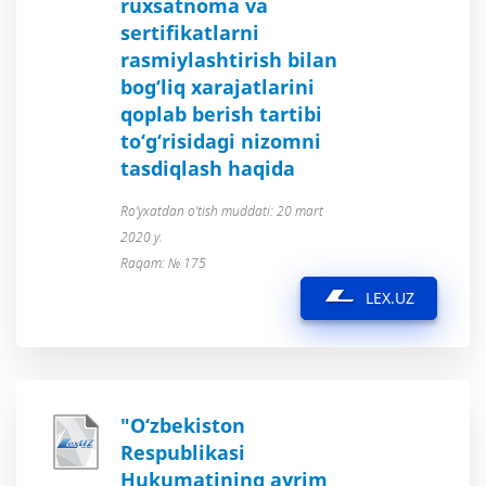
ruxsatnoma va
sertifikatlarni
rasmiylashtirish bilan
bog‘liq xarajatlarini
qoplab berish tartibi
to‘g‘risidagi nizomni
tasdiqlash haqida
Ro’yxatdan o’tish muddati: 20 mart
2020 y.
Raqam: № 175
LEX.UZ
"O‘zbekiston
Respublikasi
Hukumatining ayrim