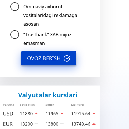
Ommaviy axborot
vositalaridagi reklamaga
asosan
“Trastbank” XAB mijozi
emasman
OVOZ BERISH
Valyutalar kurslari
Valyuta
Sotib olish
Sotish
MB kursi
USD
11880
11965
11915.64
EUR
13200
13800
13749.46