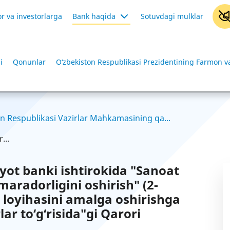
r va investorlarga
Bank haqida
Sotuvdagi mulklar
i
Qonunlar
O‘zbekiston Respublikasi Prezidentining Farmon va
n Respublikasi Vazirlar Mahkamasining qa...
...
iyot banki ishtirokida "Sanoat
aradorligini oshirish" (2-
 loyihasini amalga oshirishga
ar to‘g‘risida"gi Qarori