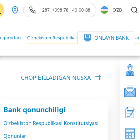
1287, +998 78 140-00-88
O’ZB
ONLAYN BANK
 qarorlari
O‘zbekiston Respublikasi Vazirlar Mahkamasining qar
CHOP ETILADIGAN NUSXA
Bank qonunchiligi
O’zbekiston Respublikasi Konstitutsiyasi
Qonunlar