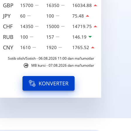
GBP
15700
16350
16034.88
JPY
60
100
75.48
CHF
14350
15000
14719.75
RUB
100
157
146.19
CNY
1610
1920
1765.52
Sotib olish/Sotish - 06.08.2026 11:00 dan ma’lumotlar
MB kursi - 07.08.2026 dan ma’lumotlar
KONVERTER