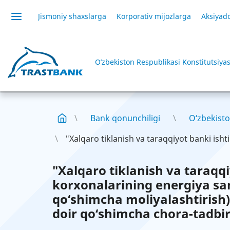
Jismoniy shaxslarga
Korporativ mijozlarga
Aksiyado
O’zbekiston Respublikasi Konstitutsiyas
Bank qonunchiligi
O‘zbekisto
"Xalqaro tiklanish va taraqqiyot banki ishtir
"Xalqaro tiklanish va taraqq
korxonalarining energiya sam
qo‘shimcha moliyalashtirish)
doir qo‘shimcha chora-tadbirl