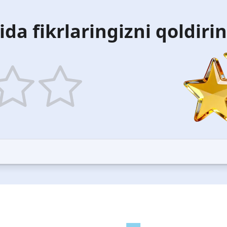
ida fikrlaringizni qoldiri
5
ars
stars
—
ood
Excellent