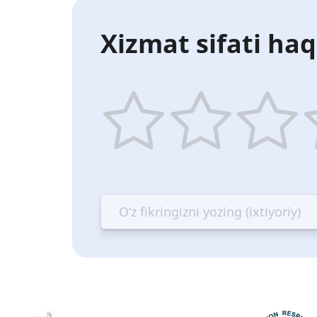
Xizmat sifati haq
1
2
3
4
star
stars
stars
st
—
—
—
—
Terrible
Bad
OK
G