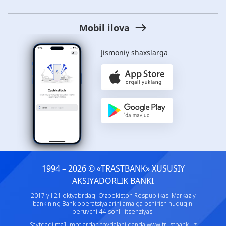
Mobil ilova
Jismoniy shaxslarga
1994 – 2026 © «TRASTBANK» ХUSUSIY
AKSIYADORLIK BANKI
2017 yil 21 oktyabrdagi O‘zbekiston Respublikasi Markaziy
bankining Bank operatsiyalarini amalga oshirish huquqini
beruvchi 44-sonli litsenziyasi
Saytdagi ma’lumotlardan foydalanilganda
www.trustbank.uz