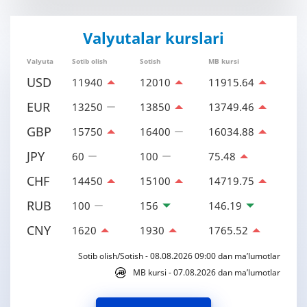
Valyutalar kurslari
Valyuta
Sotib olish
Sotish
MB kursi
USD
11940
12010
11915.64
EUR
13250
13850
13749.46
GBP
15750
16400
16034.88
JPY
60
100
75.48
CHF
14450
15100
14719.75
RUB
100
156
146.19
CNY
1620
1930
1765.52
Sotib olish/Sotish - 08.08.2026 09:00 dan ma’lumotlar
MB kursi - 07.08.2026 dan ma’lumotlar