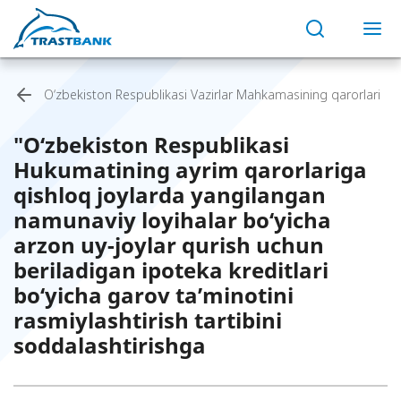
O‘zbekiston Respublikasi Vazirlar Mahkamasining qarorlari
"O‘zbekiston Respublikasi
Hukumatining ayrim qarorlariga
qishloq joylarda yangilangan
namunaviy loyihalar bo‘yicha
arzon uy-joylar qurish uchun
beriladigan ipoteka kreditlari
bo‘yicha garov ta’minotini
rasmiylashtirish tartibini
soddalashtirishga