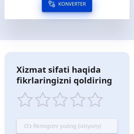
KONVERTER
Xizmat sifati haqida
fikrlaringizni qoldiring
1
2
3
4
5
star
stars
stars
stars
stars
—
—
—
—
—