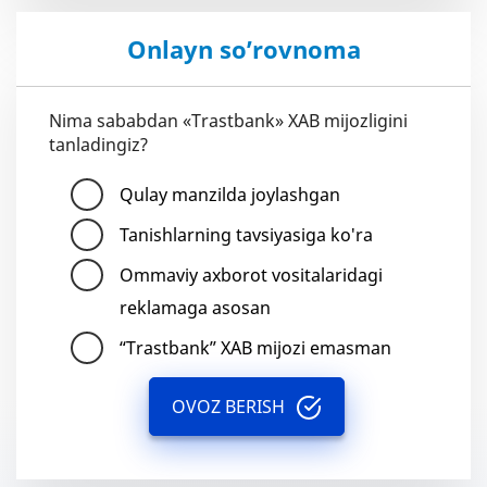
Onlayn so’rovnoma
Nima sababdan «Trastbank» XAB mijozligini
tanladingiz?
Qulay manzilda joylashgan
Tanishlarning tavsiyasiga ko'ra
Ommaviy axborot vositalaridagi
reklamaga asosan
“Trastbank” XAB mijozi emasman
OVOZ BERISH