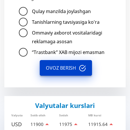
Qulay manzilda joylashgan
Tanishlarning tavsiyasiga ko'ra
Ommaviy axborot vositalaridagi
reklamaga asosan
“Trastbank” XAB mijozi emasman
OVOZ BERISH
Valyutalar kurslari
Valyuta
Sotib olish
Sotish
MB kursi
USD
11900
11975
11915.64