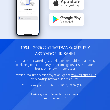
1994 – 2026 © «TRASTBANK» ХUSUSIY
AKSIYADORLIK BANKI
2017 yil 21 oktyabrdagi O‘zbekiston Respublikasi Markaziy
bankining Bank operatsiyalarini amalga oshirish huquqini
beruvchi 44-sonli litsenziyasi
Saytdagi ma’lumotlardan foydalanilganda
www.trustbank.uz
veb-saytiga havola qilish majburiy.
Oxirgi yangilanish: 7 Avgust 2026, 09:09 (GMT+5)
Hozir saytda:
ro'yhatdan o'tganlar - 0
mehmonlar - 32