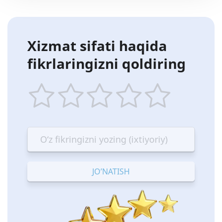
Xizmat sifati haqida
fikrlaringizni qoldiring
1
2
3
4
5
star
stars
stars
stars
stars
—
—
—
—
—
Terrible
Bad
OK
Good
Excellent