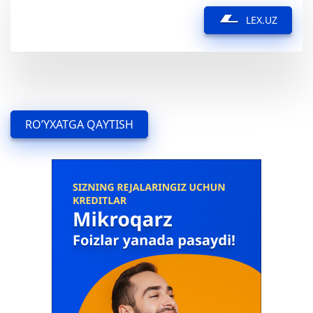
LEX.UZ
RO’YXATGA QAYTISH