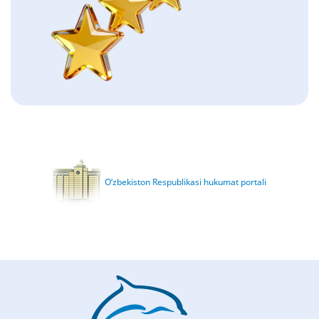
O‘zbekiston Respublikasi hukumat portali