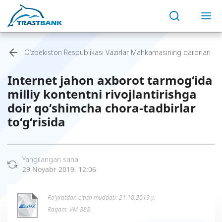
O‘zbekiston Respublikasi Vazirlar Mahkamasining qarorlari
Internet jahon axborot tarmog‘ida
milliy kontentni rivojlantirishga
doir qo‘shimcha chora-tadbirlar
to‘g‘risida
Yangilangan sana:
29 Noyabr 2019, 12:06
Ro’yxatdan o’tish muddati: 21.10.2019 y.
Raqam: VM-888