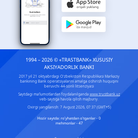
1994 – 2026 © «TRASTBANK» ХUSUSIY
AKSIYADORLIK BANKI
2017 yil 21 oktyabrdagi O‘zbekiston Respublikasi Markaziy
bankining Bank operatsiyalarini amalga oshirish huquqini
beruvchi 44-sonli litsenziyasi
Saytdagi ma’lumotlardan foydalanilganda
www.trustbank.uz
veb-saytiga havola qilish majburiy.
Oxirgi yangilanish: 7 Avgust 2026, 07:37 (GMT+5)
Hozir saytda:
ro'yhatdan o'tganlar - 0
mehmonlar - 47