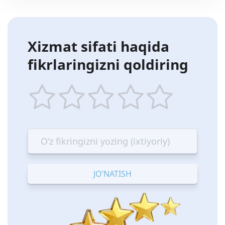
Xizmat sifati haqida
fikrlaringizni qoldiring
1
2
3
4
5
star
stars
stars
stars
stars
—
—
—
—
—
Terrible
Bad
OK
Good
Excellent