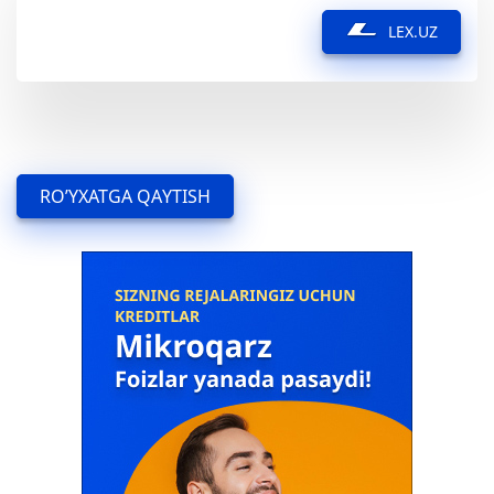
LEX.UZ
RO’YXATGA QAYTISH