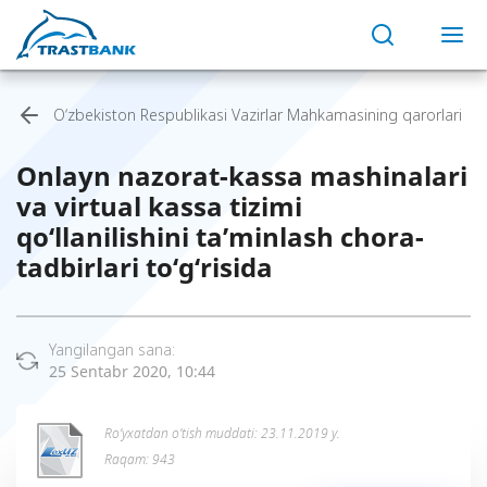
O‘zbekiston Respublikasi Vazirlar Mahkamasining qarorlari
Onlayn nazorat-kassa mashinalari
va virtual kassa tizimi
qo‘llanilishini ta’minlash chora-
tadbirlari to‘g‘risida
Yangilangan sana:
25 Sentabr 2020, 10:44
Ro’yxatdan o’tish muddati: 23.11.2019 y.
Raqam: 943