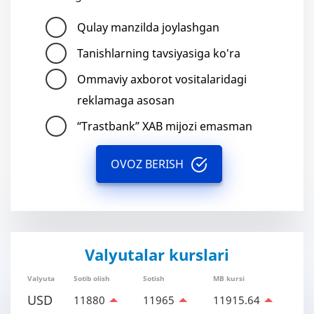
Qulay manzilda joylashgan
Tanishlarning tavsiyasiga ko'ra
Ommaviy axborot vositalaridagi
reklamaga asosan
“Trastbank” XAB mijozi emasman
OVOZ BERISH
Valyutalar kurslari
Valyuta
Sotib olish
Sotish
MB kursi
USD
11880
11965
11915.64