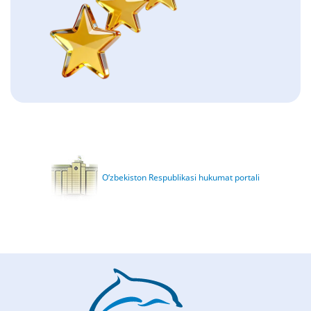
O‘zbekiston Respublikasi hukumat portali