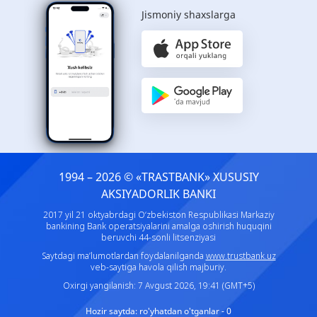
Jismoniy shaxslarga
1994 – 2026 © «TRASTBANK» ХUSUSIY
AKSIYADORLIK BANKI
2017 yil 21 oktyabrdagi O‘zbekiston Respublikasi Markaziy
bankining Bank operatsiyalarini amalga oshirish huquqini
beruvchi 44-sonli litsenziyasi
Saytdagi ma’lumotlardan foydalanilganda
www.trustbank.uz
veb-saytiga havola qilish majburiy.
Oxirgi yangilanish: 7 Avgust 2026, 19:41 (GMT+5)
Hozir saytda:
ro'yhatdan o'tganlar - 0