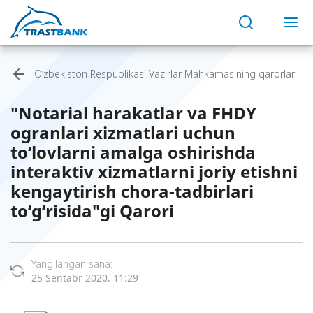
O‘zbekiston Respublikasi Vazirlar Mahkamasining qarorlari
"Notarial harakatlar va FHDY
ogranlari xizmatlari uchun
to‘lovlarni amalga oshirishda
interaktiv xizmatlarni joriy etishni
kengaytirish chora-tadbirlari
to‘g‘risida"gi Qarori
Yangilangan sana:
25 Sentabr 2020, 11:29