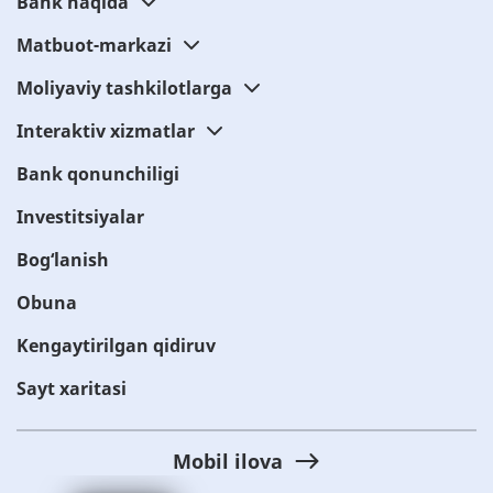
Bank haqida
Matbuot-markazi
Moliyaviy tashkilotlarga
Interaktiv xizmatlar
Bank qonunchiligi
Investitsiyalar
Bog‘lanish
Obuna
Kengaytirilgan qidiruv
Sayt xaritasi
Mobil ilova