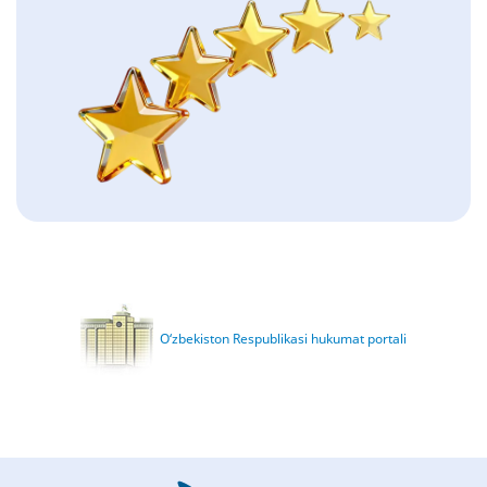
O‘zbekiston Respublikasi hukumat portali