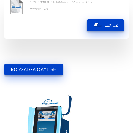
Ro’yxatdan o’tish muddati: 16.07.2018 y.
Raqam: 540
LEX.UZ
RO’YXATGA QAYTISH