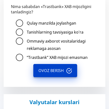
Nima sababdan «Trastbank» XAB mijozligini
tanladingiz?
Qulay manzilda joylashgan
Tanishlarning tavsiyasiga ko'ra
Ommaviy axborot vositalaridagi
reklamaga asosan
“Trastbank” XAB mijozi emasman
OVOZ BERISH
Valyutalar kurslari