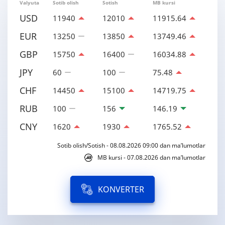
Valyuta
Sotib olish
Sotish
MB kursi
USD
11940
12010
11915.64
EUR
13250
13850
13749.46
GBP
15750
16400
16034.88
JPY
60
100
75.48
CHF
14450
15100
14719.75
RUB
100
156
146.19
CNY
1620
1930
1765.52
Sotib olish/Sotish - 08.08.2026 09:00 dan ma’lumotlar
MB kursi - 07.08.2026 dan ma’lumotlar
KONVERTER