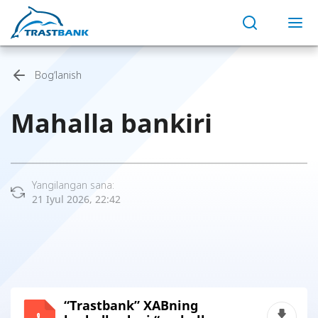
Bog‘lanish
Mahalla bankiri
Yangilangan sana:
21 Iyul 2026, 22:42
“Trastbank” XABning