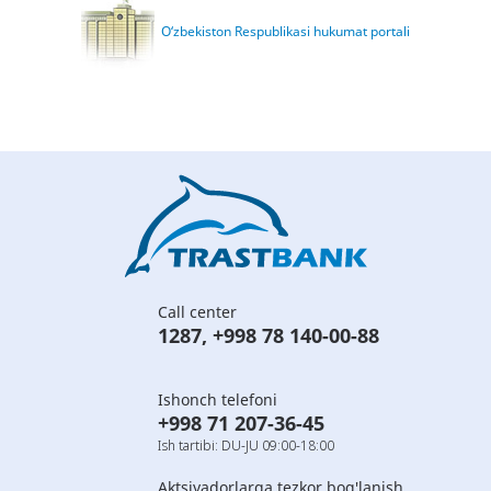
O‘zbekiston Respublikasi hukumat portali
Call center
1287
,
+998 78 140-00-88
Ishonch telefoni
+998 71 207-36-45
Ish tartibi: DU-JU 09:00-18:00
Aktsiyadorlarga tezkor bog'lanish