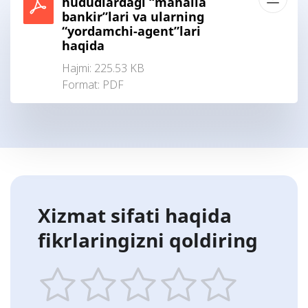
hududlardagi “mahalla
bankir”lari va ularning
“yordamchi-agent”lari
haqida
Hajmi: 225.53 KB
Format:
PDF
Xizmat sifati haqida
fikrlaringizni qoldiring