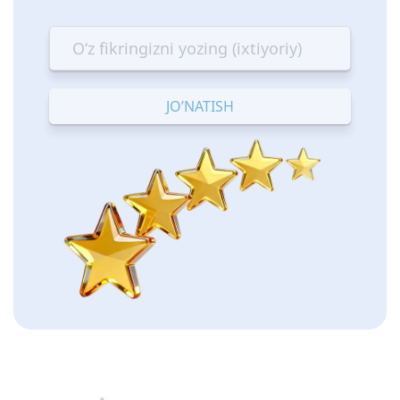
1
2
3
4
5
star
stars
stars
stars
stars
—
—
—
—
—
Terrible
Bad
OK
Good
Excellent