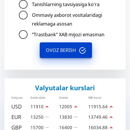
Tanishlarning tavsiyasiga ko'ra
Ommaviy axborot vositalaridagi
reklamaga asosan
“Trastbank” XAB mijozi emasman
OVOZ BERISH
Valyutalar kurslari
Valyuta
Sotib olish
Sotish
MB kursi
USD
11910
12005
11915.64
EUR
13250
13830
13749.46
GBP
15700
16400
16034.88