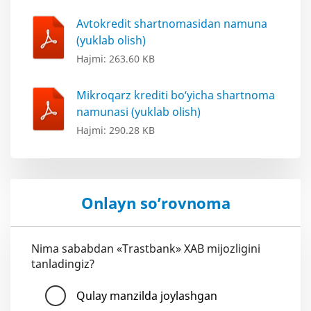
Avtokredit shartnomasidan namuna
(yuklab olish)
Hajmi: 263.60 KB
Mikroqarz krediti bo‘yicha shartnoma
namunasi (yuklab olish)
Hajmi: 290.28 KB
Onlayn so’rovnoma
Nima sababdan «Trastbank» XAB mijozligini
tanladingiz?
Qulay manzilda joylashgan