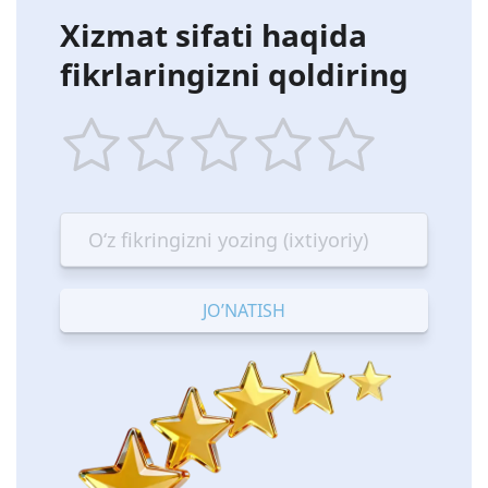
Xizmat sifati haqida
fikrlaringizni qoldiring
1
2
3
4
5
star
stars
stars
stars
stars
—
—
—
—
—
Terrible
Bad
OK
Good
Excellent