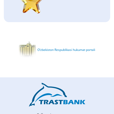
O‘zbekiston Respublikasi hukumat portali