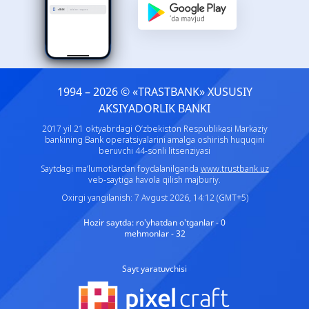
1994 – 2026 © «TRASTBANK» ХUSUSIY
AKSIYADORLIK BANKI
2017 yil 21 oktyabrdagi O‘zbekiston Respublikasi Markaziy
bankining Bank operatsiyalarini amalga oshirish huquqini
beruvchi 44-sonli litsenziyasi
Saytdagi ma’lumotlardan foydalanilganda
www.trustbank.uz
veb-saytiga havola qilish majburiy.
Oxirgi yangilanish: 7 Avgust 2026, 14:12 (GMT+5)
Hozir saytda:
ro'yhatdan o'tganlar - 0
mehmonlar - 32
Sayt yaratuvchisi