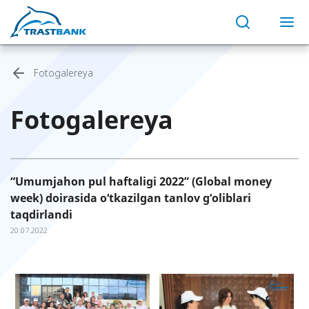
Fotogalereya
Fotogalereya
“Umumjahon pul haftaligi 2022” (Global money
week) doirasida o‘tkazilgan tanlov g‘oliblari
taqdirlandi
20.07.2022