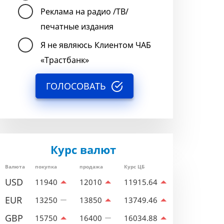
Реклама на радио /ТВ/
печатные издания
Я не являюсь Клиентом ЧАБ
«Трастбанк»
ГОЛОСОВАТЬ
Курс валют
Валюта
покупка
продажа
Курс ЦБ
USD
11940
12010
11915.64
EUR
13250
13850
13749.46
GBP
15750
16400
16034.88