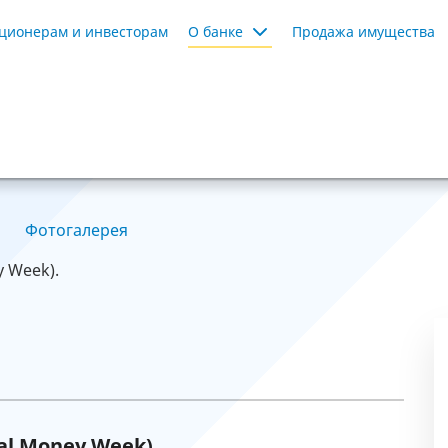
ционерам и инвесторам
О банке
Продажа имущества
Фотогалерея
y Week).
al Money Week).