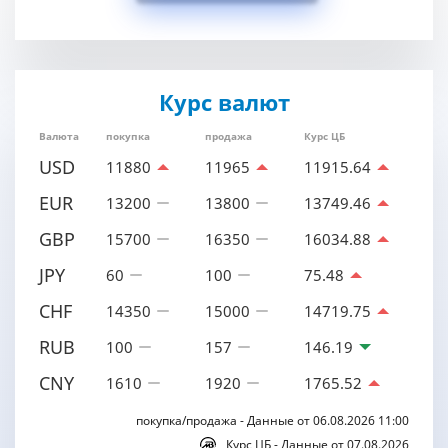
Курс валют
Валюта
покупка
продажа
Курс ЦБ
USD
11880
11965
11915.64
EUR
13200
13800
13749.46
GBP
15700
16350
16034.88
JPY
60
100
75.48
CHF
14350
15000
14719.75
RUB
100
157
146.19
CNY
1610
1920
1765.52
покупка/продажа - Данные от 06.08.2026 11:00
Курс ЦБ - Данные от 07.08.2026