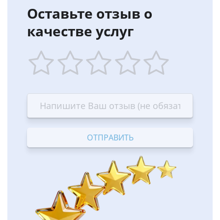
Оставьте отзыв о
качестве услуг
1
2
3
4
5
star
stars
stars
stars
stars
—
—
—
—
—
Terrible
Bad
OK
Good
Excellent