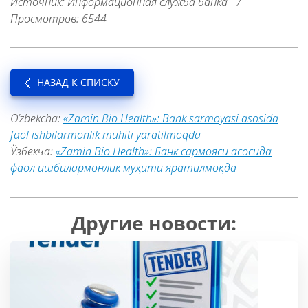
Источник: Информационная служба банка
/
Просмотров: 6544
НАЗАД К СПИСКУ
O’zbekcha:
«Zamin Bio Health»: Bank sarmoyasi asosida
faol ishbilarmonlik muhiti yaratilmoqda
Ўзбекча:
«Zamin Bio Health»: Банк сармояси асосида
фаол ишбилармонлик муҳити яратилмоқда
Другие новости: