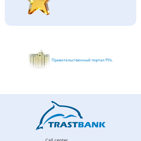
Правительственный портал РУз.
Call center