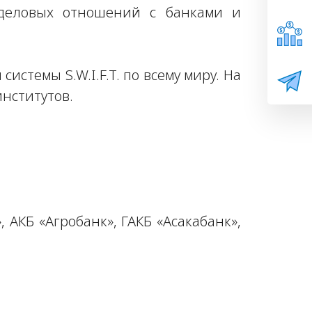
 деловых отношений с банками и
стемы S.W.I.F.T. по всему миру. На
нститутов.
АКБ «Агробанк», ГАКБ «Асакабанк»,