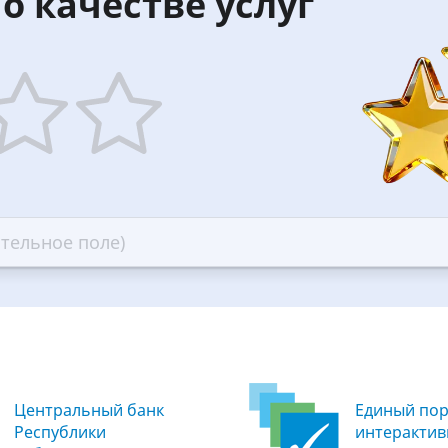
о качестве услуг
5
ars
stars
—
ood
Excellent
Центральный банк
Единый пор
Республики
интеракти