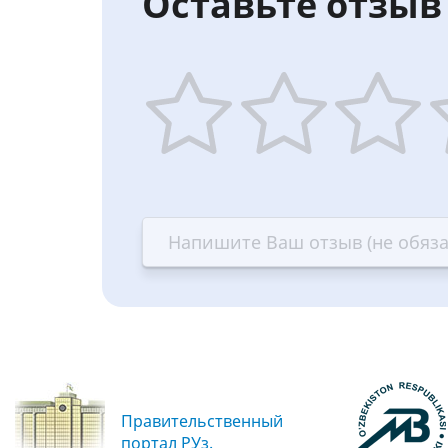
Оставьте отзыв 
1
2
3
4
star
stars
stars
st
—
—
—
—
Terrible
Bad
OK
G
Правительственный
портал РУз.