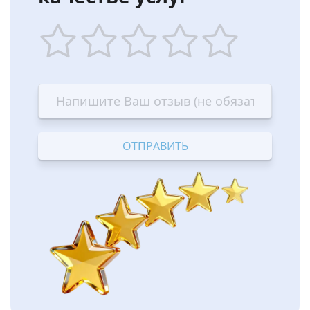
1
2
3
4
5
star
stars
stars
stars
stars
—
—
—
—
—
Terrible
Bad
OK
Good
Excellent