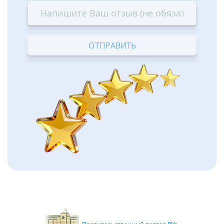
star
stars
stars
stars
stars
—
—
—
—
—
Terrible
Bad
OK
Good
Excellent