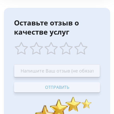
Оставьте отзыв о
качестве услуг
1
2
3
4
5
star
stars
stars
stars
stars
—
—
—
—
—
Terrible
Bad
OK
Good
Excellent