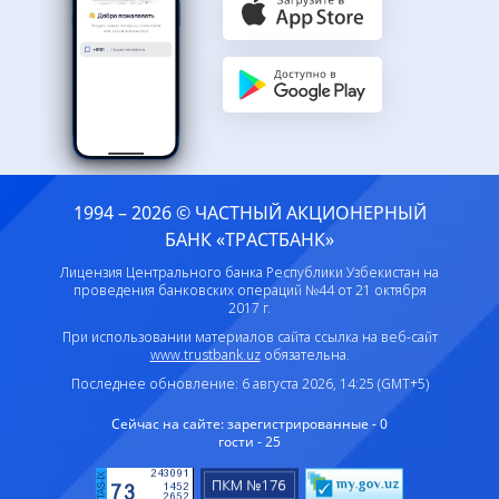
1994 – 2026 © ЧАСТНЫЙ АКЦИОНЕРНЫЙ
БАНК «ТРАСТБАНК»
Лицензия Центрального банка Республики Узбекистан на
проведения банковских операций №44 от 21 октября
2017 г.
При использовании материалов сайта ссылка на веб-сайт
www.trustbank.uz
обязательна.
Последнее обновление: 6 августа 2026, 14:25 (GMT+5)
Сейчас на сайте:
зарегистрированные - 0
гости - 25