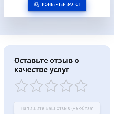
КОНВЕРТЕР ВАЛЮТ
Оставьте отзыв о
качестве услуг
1
2
3
4
5
star
stars
stars
stars
stars
—
—
—
—
—