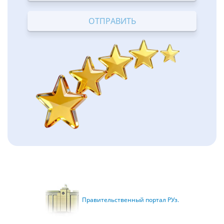
Terrible
Bad
OK
Good
Excellent
Правительственный портал РУз.