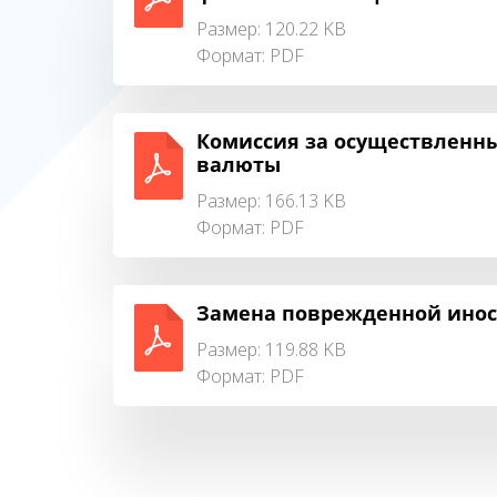
Размер: 120.22 KB
Формат:
PDF
Комиссия за осуществленны
валюты
Размер: 166.13 KB
Формат:
PDF
Замена поврежденной ино
Размер: 119.88 KB
Формат:
PDF