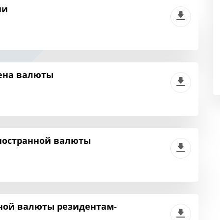
ии
ена валюты
ностранной валюты
ной валюты резидентам-