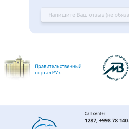
star
stars
stars
st
—
—
—
—
Terrible
Bad
OK
G
Правительственный
портал РУз.
Call center
1287
,
+998 78 140